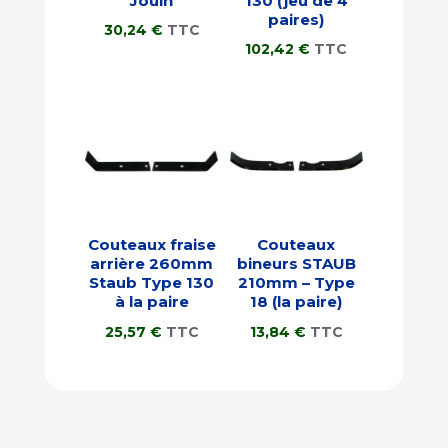
Jouin
130 (jeu de 4
paires)
30,24
€
TTC
102,42
€
TTC
Couteaux fraise
Couteaux
arrière 260mm
bineurs STAUB
Staub Type 130
210mm – Type
à la paire
18 (la paire)
25,57
€
TTC
13,84
€
TTC