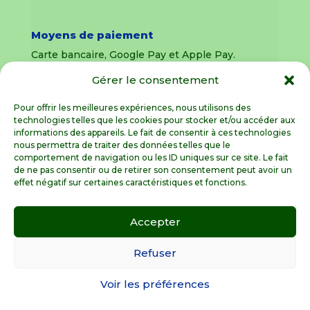
Moyens de paiement
Carte bancaire, Google Pay et Apple Pay.
Gérer le consentement
Livraison en France Métropolitaine
uniquement
Pour offrir les meilleures expériences, nous utilisons des
technologies telles que les cookies pour stocker et/ou accéder aux
Livraison sous 8 jours pour les pièces
informations des appareils. Le fait de consentir à ces technologies
détachées
nous permettra de traiter des données telles que le
comportement de navigation ou les ID uniques sur ce site. Le fait
Livraisons sous 15 jours pour les outillages de
de ne pas consentir ou de retirer son consentement peut avoir un
jardin (sous réserve de stock disponible)
effet négatif sur certaines caractéristiques et fonctions.
Accepter
Spécialiste de la pièce détachée motoculture
en France Métropolitaine
Refuser
Voir les préférences
© GardenGalaxie 2026 |
Mentions légales
|
Conditions Générales de Vente
|
Besoin d’aide