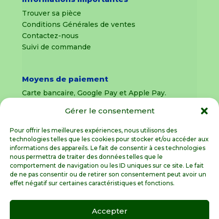
Trouver sa pièce
Conditions Générales de ventes
Contactez-nous
Suivi de commande
Moyens de paiement
Carte bancaire, Google Pay et Apple Pay.
Gérer le consentement
Livraison en France Métropolitaine
uniquement
Pour offrir les meilleures expériences, nous utilisons des
technologies telles que les cookies pour stocker et/ou accéder aux
Livraison sous 8 jours pour les pièces
informations des appareils. Le fait de consentir à ces technologies
détachées
nous permettra de traiter des données telles que le
comportement de navigation ou les ID uniques sur ce site. Le fait
Livraisons sous 15 jours pour les outillages de
de ne pas consentir ou de retirer son consentement peut avoir un
jardin (sous réserve de stock disponible)
effet négatif sur certaines caractéristiques et fonctions.
Accepter