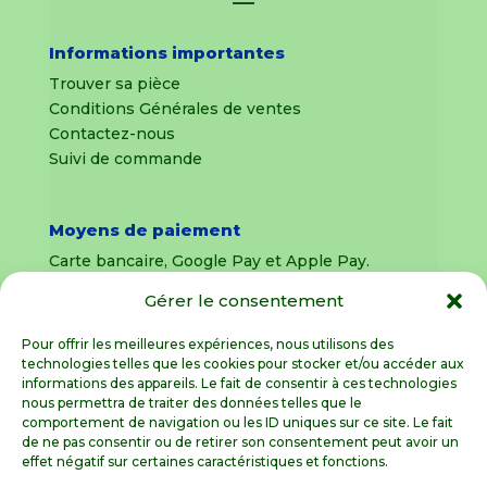
Informations importantes
Trouver sa pièce
Conditions Générales de ventes
Contactez-nous
Suivi de commande
Moyens de paiement
Carte bancaire, Google Pay et Apple Pay.
Gérer le consentement
Livraison en France Métropolitaine
uniquement
Pour offrir les meilleures expériences, nous utilisons des
technologies telles que les cookies pour stocker et/ou accéder aux
Livraison sous 8 jours pour les pièces
informations des appareils. Le fait de consentir à ces technologies
détachées
nous permettra de traiter des données telles que le
comportement de navigation ou les ID uniques sur ce site. Le fait
Livraisons sous 15 jours pour les outillages de
de ne pas consentir ou de retirer son consentement peut avoir un
jardin (sous réserve de stock disponible)
effet négatif sur certaines caractéristiques et fonctions.