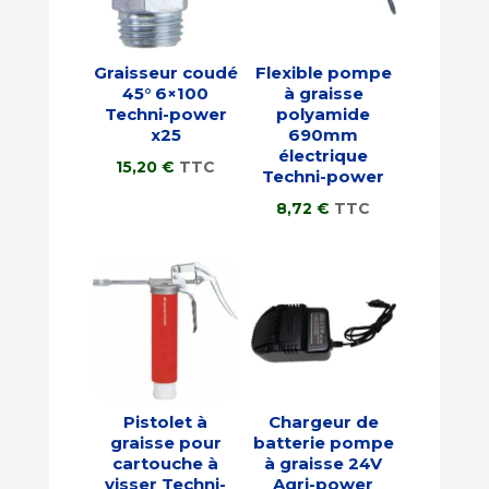
Graisseur coudé
Flexible pompe
45° 6×100
à graisse
Techni-power
polyamide
x25
690mm
électrique
15,20
€
TTC
Techni-power
8,72
€
TTC
Pistolet à
Chargeur de
graisse pour
batterie pompe
cartouche à
à graisse 24V
visser Techni-
Agri-power