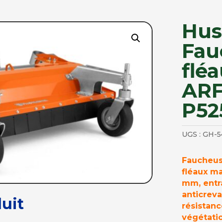
Hus
Fau
flé
ARF
P52
UGS :
GH-5
Faucheus
fléaux m
mm, entr
anticreva
uit
résistanc
végétatio