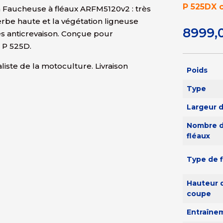
P 525DX c
Faucheuse à fléaux ARFM5120v2 : très
erbe haute et la végétation ligneuse
8999,
s anticrevaison. Conçue pour
 P 525D.
ste de la motoculture. Livraison
Poids
Type
Largeur d
Nombre 
fléaux
Type de 
Hauteur 
coupe
Entraîne