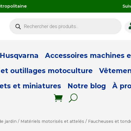
tropolitaine
Sui
Recherche
de
produits
 Husqvarna
Accessoires machines et
et outillages motoculture
Vêtemen
ets et miniatures
Notre blog
À pr
e jardin
/
Matériels motorisés et attelés
/
Faucheuses et tond