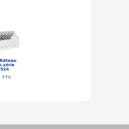
 Râteau
s série
P524
€
TTC