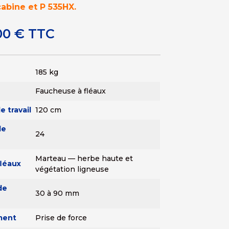
abine et P 535HX.
00
€
TTC
185 kg
Faucheuse à fléaux
e travail
120 cm
de
24
Marteau — herbe haute et
fléaux
végétation ligneuse
de
30 à 90 mm
ment
Prise de force