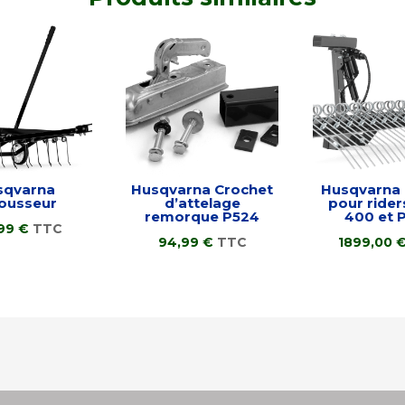
sqvarna
Husqvarna Crochet
Husqvarna
ousseur
d’attelage
pour rider
remorque P524
400 et 
,99
€
TTC
94,99
€
TTC
1899,00