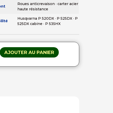
Roues anticrevaison · carter acier
ent
haute résistance
Husqvarna P 520DX · P 525DX · P
lité
525DX cabine · P 535HX
AJOUTER AU PANIER