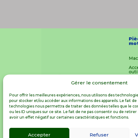
Piè
mot
Mac
Acc
outi
Pièc
Gérer le consentement
mot
Vêt
Pour offrir les meilleures expériences, nous utilisons des technologie
pour stocker et/ou accéder aux informations des appareils. Le fait de
Joue
technologies nous permettra de traiter des données telles que le 
ou les ID uniques sur ce site. Le fait de ne pas consentir ou de reti
Not
avoir un effet négatif sur certaines caractéristiques et fonctions.
Accepter
Refuser
V