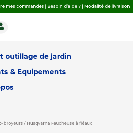
vre mes commandes
|
Besoin d’aide ?
|
Modalité de livraison

 outillage de jardin
ts & Equipements
opos
o-broyeurs
/ Husqvarna Faucheuse à fléaux