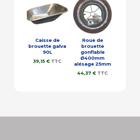
Caisse de
Roue de
brouette galva
brouette
90L
gonflable
Ø400mm
39,15
€
TTC
alésage 25mm
44,37
€
TTC