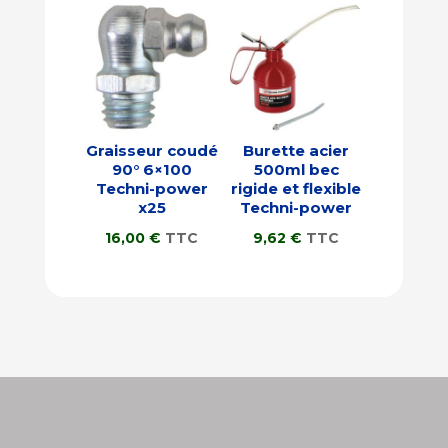
Graisseur coudé
Burette acier
90° 6×100
500ml bec
Techni-power
rigide et flexible
x25
Techni-power
16,00
€
TTC
9,62
€
TTC