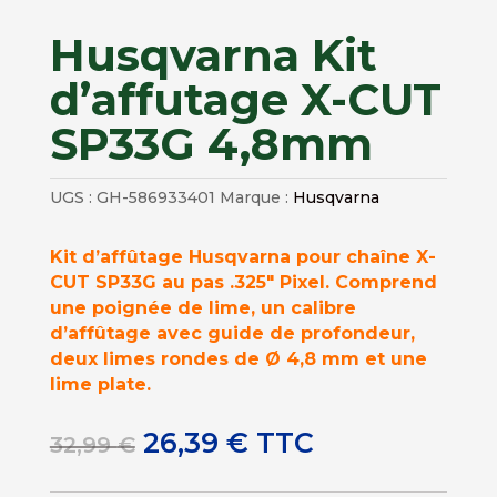
Husqvarna Kit
d’affutage X-CUT
SP33G 4,8mm
UGS :
GH-586933401
Marque :
Husqvarna
Kit d’affûtage Husqvarna pour chaîne X-
CUT SP33G au pas .325″ Pixel. Comprend
une poignée de lime, un calibre
d’affûtage avec guide de profondeur,
deux limes rondes de Ø 4,8 mm et une
lime plate.
Le
Le
26,39
€
TTC
32,99
€
prix
prix
initial
actuel