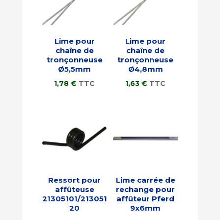
Lime pour
Lime pour
chaîne de
chaîne de
tronçonneuse
tronçonneuse
Ø5,5mm
Ø4,8mm
1,78
€
TTC
1,63
€
TTC
Ressort pour
Lime carrée de
affûteuse
rechange pour
21305101/213051
affûteur Pferd
20
9x6mm