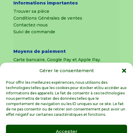
Informations importantes
Trouver sa pièce
Conditions Générales de ventes
Contactez-nous
Suivi de commande
Moyens de paiement
Carte bancaire, Google Pay et Apple Pay.
Gérer le consentement
Livraison en France Métropolitaine
uniquement
Pour offrir les meilleures expériences, nous utilisons des
technologies telles que les cookies pour stocker et/ou accéder aux
Livraison sous 8 jours pour les pièces
informations des appareils. Le fait de consentir à ces technologies
détachées
nous permettra de traiter des données telles que le
comportement de navigation ou les ID uniques sur ce site. Le fait
Livraisons sous 15 jours pour les outillages de
de ne pas consentir ou de retirer son consentement peut avoir un
jardin (sous réserve de stock disponible)
effet négatif sur certaines caractéristiques et fonctions.
Accepter