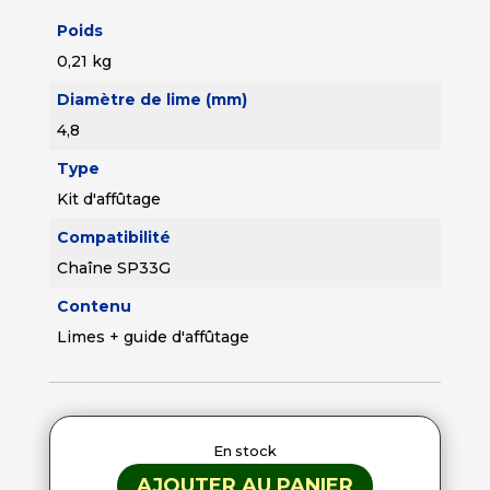
était :
est :
Poids
32,99 €.
26,39 €.
0,21 kg
Diamètre de lime (mm)
4,8
Type
Kit d'affûtage
Compatibilité
Chaîne SP33G
Contenu
Limes + guide d'affûtage
En stock
AJOUTER AU PANIER