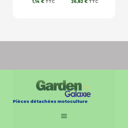
1,14
€
TTC
26,82
€
TTC
Pièces détachées motoculture