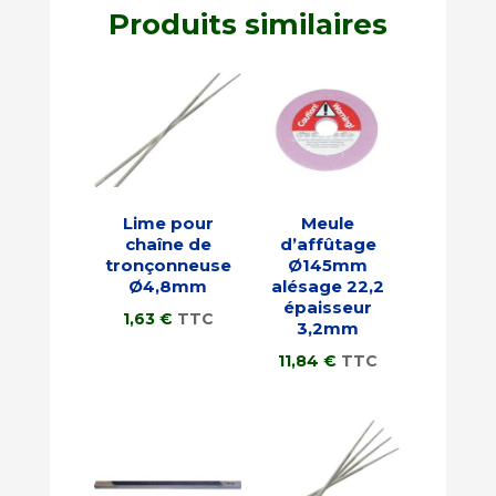
Produits similaires
Lime pour
Meule
chaîne de
d’affûtage
tronçonneuse
Ø145mm
Ø4,8mm
alésage 22,2
épaisseur
1,63
€
TTC
3,2mm
11,84
€
TTC