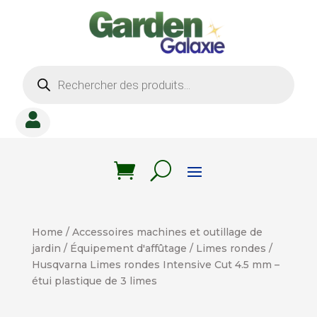
Recherche
de
produits

Home
/
Accessoires machines et outillage de
jardin
/
Équipement d'affûtage
/
Limes rondes
/
Husqvarna Limes rondes Intensive Cut 4.5 mm –
étui plastique de 3 limes