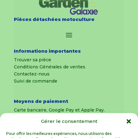
Pièces détachées motoculture
Informations importantes
Trouver sa pièce
Conditions Générales de ventes
Contactez-nous
Suivi de commande
Moyens de paiement
Carte bancaire, Google Pay et Apple Pay.
Gérer le consentement
Livraison en France Métropolitaine
uniquement
Pour offrir les meilleures expériences, nous utilisons des