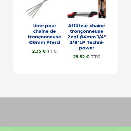
Lime pour
Affûteur chaîne
chaîne de
tronçonneuse
tronçonneuse
2en1 Ø4mm 1/4″
Ø6mm Pferd
3/8″LP Techni-
power
2,35
€
TTC
25,52
€
TTC