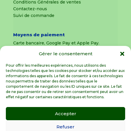
Conditions Générales de ventes
Contactez-nous
Suivi de commande
Moyens de paiement
Carte bancaire, Google Pay et Apple Pay.
Gérer le consentement
Livraison en France Métropolitaine
uniquement
Pour offrir les meilleures expériences, nous utilisons des
technologies telles que les cookies pour stocker et/ou accéder aux
Livraison sous 8 jours pour les pièces
informations des appareils. Le fait de consentir à ces technologies
détachées
nous permettra de traiter des données telles que le
comportement de navigation ou les ID uniques sur ce site. Le fait
Livraisons sous 15 jours pour les outillages de
de ne pas consentir ou de retirer son consentement peut avoir un
jardin (sous réserve de stock disponible)
effet négatif sur certaines caractéristiques et fonctions.
Accepter
Spécialiste de la pièce détachée motoculture
en France Métropolitaine
Refuser