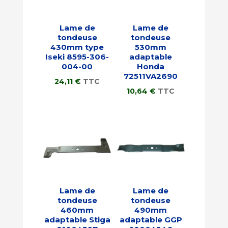
Lame de
Lame de
tondeuse
tondeuse
430mm type
530mm
Iseki 8595-306-
adaptable
004-00
Honda
72511VA2690
24,11
€
TTC
10,64
€
TTC
Lame de
Lame de
tondeuse
tondeuse
460mm
490mm
adaptable Stiga
adaptable GGP