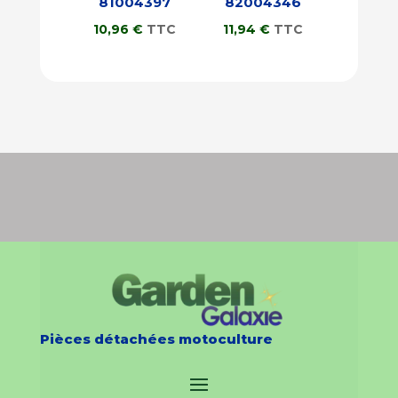
81004397
82004346
10,96
€
TTC
11,94
€
TTC
Pièces détachées motoculture