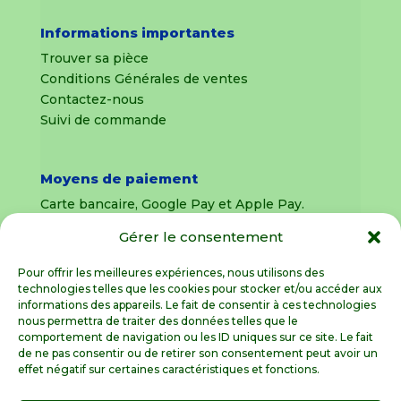
Informations importantes
Trouver sa pièce
Conditions Générales de ventes
Contactez-nous
Suivi de commande
Moyens de paiement
Carte bancaire, Google Pay et Apple Pay.
Gérer le consentement
Livraison en France Métropolitaine
uniquement
Pour offrir les meilleures expériences, nous utilisons des
technologies telles que les cookies pour stocker et/ou accéder aux
Livraison sous 8 jours pour les pièces
informations des appareils. Le fait de consentir à ces technologies
détachées
nous permettra de traiter des données telles que le
comportement de navigation ou les ID uniques sur ce site. Le fait
Livraisons sous 15 jours pour les outillages de
de ne pas consentir ou de retirer son consentement peut avoir un
jardin (sous réserve de stock disponible)
effet négatif sur certaines caractéristiques et fonctions.