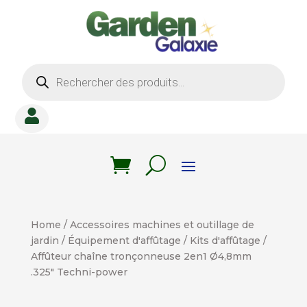
Recherche
de
produits

Home
/
Accessoires machines et outillage de
jardin
/
Équipement d'affûtage
/
Kits d'affûtage
/
Affûteur chaîne tronçonneuse 2en1 Ø4,8mm
.325″ Techni-power