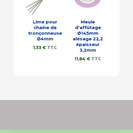
Lime pour
Meule
chaîne de
d’affûtage
tronçonneuse
Ø145mm
Ø4mm
alésage 22,2
épaisseur
1,33
€
TTC
3,2mm
11,84
€
TTC