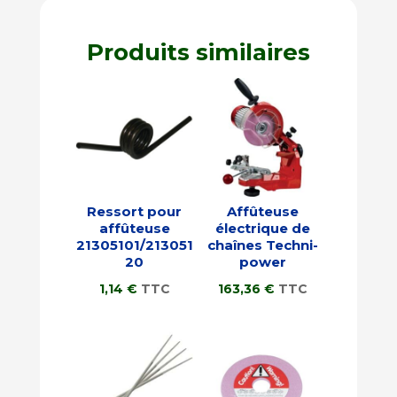
Produits similaires
Ressort pour
Affûteuse
affûteuse
électrique de
21305101/213051
chaînes Techni-
20
power
1,14
€
TTC
163,36
€
TTC