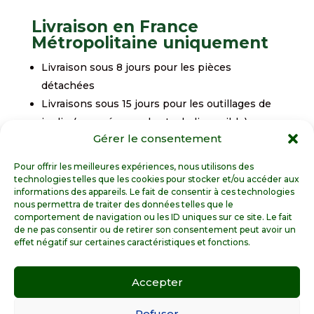
Livraison en France
Métropolitaine uniquement
Livraison sous 8 jours pour les pièces
détachées
Livraisons sous 15 jours pour les outillages de
jardin (sous réserve de stock disponible)
Gérer le consentement
Pour offrir les meilleures expériences, nous utilisons des
technologies telles que les cookies pour stocker et/ou accéder aux
informations des appareils. Le fait de consentir à ces technologies
nous permettra de traiter des données telles que le
comportement de navigation ou les ID uniques sur ce site. Le fait
de ne pas consentir ou de retirer son consentement peut avoir un
effet négatif sur certaines caractéristiques et fonctions.
Spécialiste de la pièce détachée motoculture en
France Métropolitaine
Accepter
Refuser