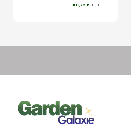
181,26
€
TTC