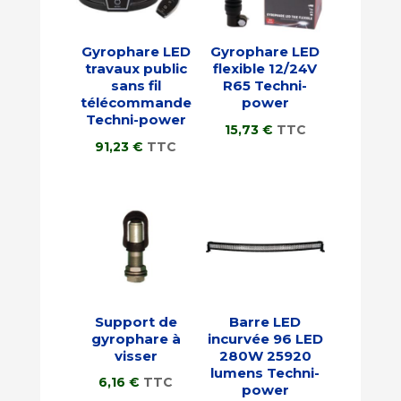
Gyrophare LED
Gyrophare LED
travaux public
flexible 12/24V
sans fil
R65 Techni-
télécommande
power
Techni-power
15,73
€
TTC
91,23
€
TTC
Support de
Barre LED
gyrophare à
incurvée 96 LED
visser
280W 25920
lumens Techni-
6,16
€
TTC
power