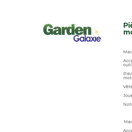
Pi
mo
Mac
Acc
outi
Pièc
mot
Vêt
Joue
Not
Mac
Acc