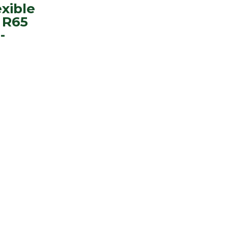
exible
 R65
-