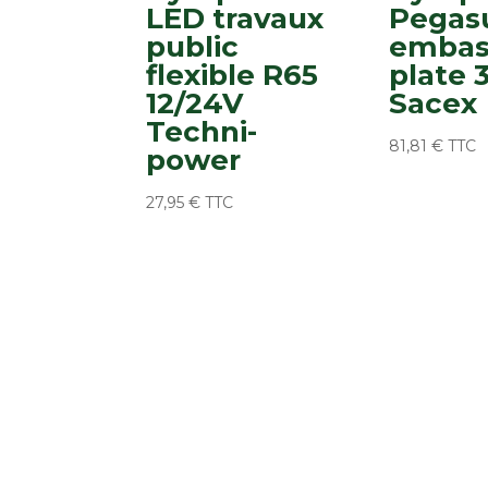
LED travaux
Pegas
public
emba
flexible R65
plate 3
12/24V
Sacex
Techni-
81,81
€
TTC
power
27,95
€
TTC