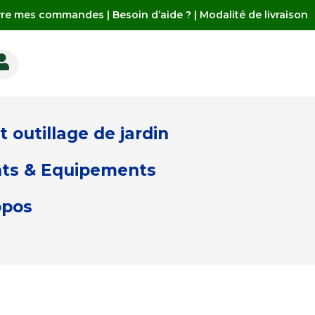
vre mes commandes
|
Besoin d’aide ?
|
Modalité de livraison

 outillage de jardin
ts & Equipements
opos