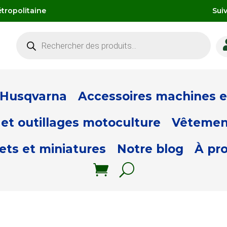
tropolitaine
Sui
Recherche
de
produits
 Husqvarna
Accessoires machines et
et outillages motoculture
Vêtemen
ets et miniatures
Notre blog
À pr