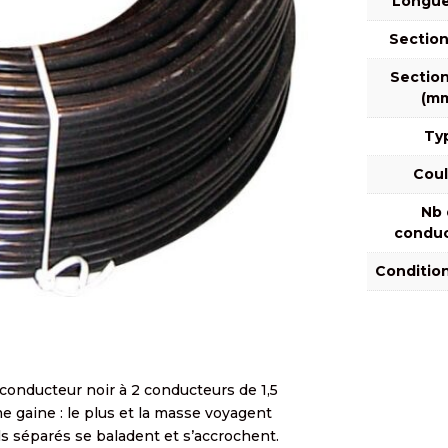
Longue
Section
Section
(mm
Ty
Coul
Nb 
conduc
Conditi
conducteur noir à 2 conducteurs de 1,5
 gaine : le plus et la masse voyagent
ls séparés se baladent et s’accrochent.