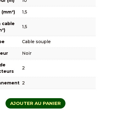
ur (m)
10
 (mm²)
1,5
 cable
1,5
²)
pe
Cable souple
eur
Noir
de
2
teurs
onnement
2
AJOUTER AU PANIER