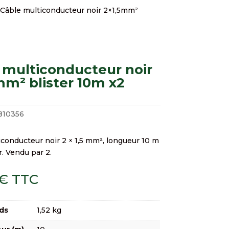
 Câble multiconducteur noir 2×1,5mm²
 multiconducteur noir
mm² blister 10m x2
810356
iconducteur noir 2 × 1,5 mm², longueur 10 m
r. Vendu par 2.
€
TTC
ds
1,52 kg