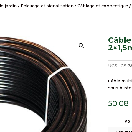
e jardin
/
Eclairage et signalisation
/
Câblage et connectique
/
Câble
2×1,5
UGS :
GS-3
Câble mult
sous bliste
50,08
Poi