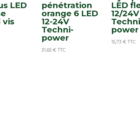
us LED
pénétration
LED fl
se
orange 6 LED
12/24V
 vis
12-24V
Techni
Techni-
power
power
15,73
€
TTC
31,65
€
TTC