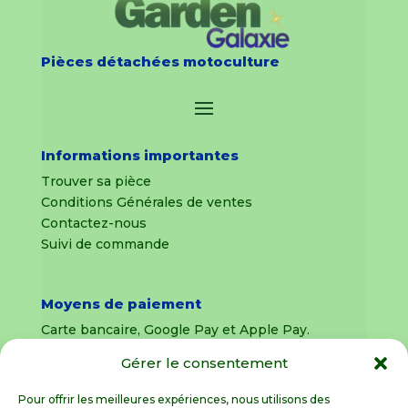
Pièces détachées motoculture
Informations importantes
Trouver sa pièce
Conditions Générales de ventes
Contactez-nous
Suivi de commande
Moyens de paiement
Carte bancaire, Google Pay et Apple Pay.
Gérer le consentement
Livraison en France Métropolitaine
uniquement
Pour offrir les meilleures expériences, nous utilisons des