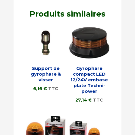
Produits similaires
Support de
Gyrophare
gyrophare à
compact LED
visser
12/24V embase
plate Techni-
6,16
€
TTC
power
27,14
€
TTC