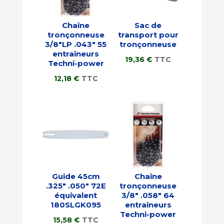
Chaîne
Sac de
tronçonneuse
transport pour
3/8″LP .043″ 55
tronçonneuse
entraîneurs
19,36
€
TTC
Techni-power
12,18
€
TTC
Guide 45cm
Chaîne
.325″ .050″ 72E
tronçonneuse
équivalent
3/8″ .058″ 64
180SLGK095
entraîneurs
Techni-power
15,58
€
TTC