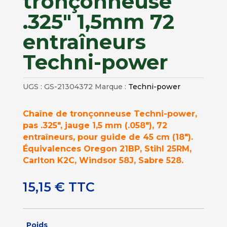
tronçonneuse
.325″ 1,5mm 72
entraîneurs
Techni-power
UGS :
GS-21304372
Marque :
Techni-power
Chaîne de tronçonneuse Techni-power,
pas .325″, jauge 1,5 mm (.058″), 72
entraîneurs, pour guide de 45 cm (18″).
Équivalences Oregon 21BP, Stihl 25RM,
Carlton K2C, Windsor 58J, Sabre 528.
15,15
€
TTC
Poids