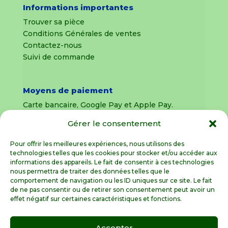
Informations importantes
Trouver sa pièce
Conditions Générales de ventes
Contactez-nous
Suivi de commande
Moyens de paiement
Carte bancaire, Google Pay et Apple Pay.
Gérer le consentement
Livraison en France Métropolitaine
uniquement
Pour offrir les meilleures expériences, nous utilisons des
technologies telles que les cookies pour stocker et/ou accéder aux
Livraison sous 8 jours pour les pièces
informations des appareils. Le fait de consentir à ces technologies
détachées
nous permettra de traiter des données telles que le
comportement de navigation ou les ID uniques sur ce site. Le fait
Livraisons sous 15 jours pour les outillages de
de ne pas consentir ou de retirer son consentement peut avoir un
jardin (sous réserve de stock disponible)
effet négatif sur certaines caractéristiques et fonctions.
Accepter