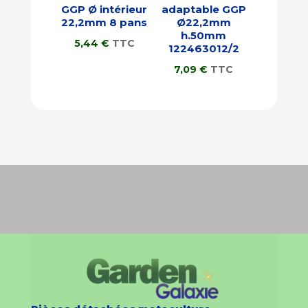
GGP Ø intérieur
adaptable GGP
22,2mm 8 pans
Ø22,2mm
h.50mm
5,44
€
TTC
122463012/2
7,09
€
TTC