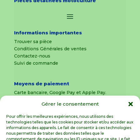
Pièces détachées motoculture
Informations importantes
Trouver sa pièce
Conditions Générales de ventes
Contactez-nous
Suivi de commande
Moyens de paiement
Carte bancaire, Google Pay et Apple Pay.
Gérer le consentement
Livraison en France Métropolitaine
uniquement
Pour offrir les meilleures expériences, nous utilisons des
technologies telles que les cookies pour stocker et/ou accéder aux
Livraison sous 8 jours pour les pièces
informations des appareils. Le fait de consentir à ces technologies
détachées
nous permettra de traiter des données telles que le
comportement de navigation ou les ID uniques sur ce site. Le fait