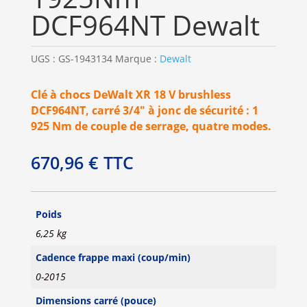
DCF964NT Dewalt
UGS :
GS-1943134
Marque :
Dewalt
Clé à chocs DeWalt XR 18 V brushless
DCF964NT, carré 3/4″ à jonc de sécurité : 1
925 Nm de couple de serrage, quatre modes.
670,96
€
TTC
Poids
6,25 kg
Cadence frappe maxi (coup/min)
0-2015
Dimensions carré (pouce)