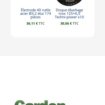
Électrode 40 rutile
Disque ébarbage
acier Ø3,2 étui 174
inox 125×6,5
pièces
Techni-power x10
36,11
€
TTC
30,56
€
TTC