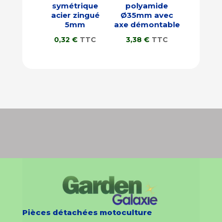
symétrique
polyamide
acier zingué
Ø35mm avec
5mm
axe démontable
0,32
€
TTC
3,38
€
TTC
Pièces détachées motoculture