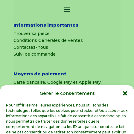
Informations importantes
Trouver sa pièce
Conditions Générales de ventes
Contactez-nous
Suivi de commande
Moyens de paiement
Carte bancaire, Google Pay et Apple Pay.
Gérer le consentement
Livraison en France Métropolitaine
uniquement
Pour offrir les meilleures expériences, nous utilisons des
technologies telles que les cookies pour stocker et/ou accéder aux
Livraison sous 8 jours pour les pièces
informations des appareils. Le fait de consentir à ces technologies
détachées
nous permettra de traiter des données telles que le
comportement de navigation ou les ID uniques sur ce site. Le fait
Livraisons sous 15 jours pour les outillages de
de ne pas consentir ou de retirer son consentement peut avoir un