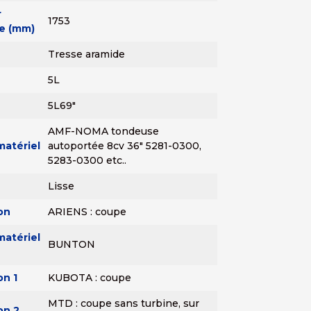
r
1753
re (mm)
Tresse aramide
5L
5L69"
AMF-NOMA tondeuse
matériel
autoportée 8cv 36" 5281-0300,
5283-0300 etc..
Lisse
on
ARIENS : coupe
matériel
BUNTON
on 1
KUBOTA : coupe
MTD : coupe sans turbine, sur
on 2