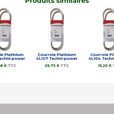
Produits similaires
ie Platinium
Courroie Platinium
Courroie Pl
echni-power
4L107 Techni-power
4L104 Tech
38
€
TTC
29,73
€
TTC
15,20
€