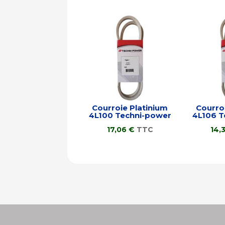
Courroie Platinium
Courro
4L100 Techni-power
4L106 T
17,06
€
TTC
14,