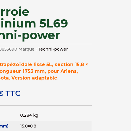
rroie
tinium 5L69
hni-power
0855690
Marque :
Techni-power
trapézoïdale lisse 5L, section 15,8 ×
longueur 1753 mm, pour Ariens,
ota. Version adaptable.
€
TTC
0,284 kg
(mm)
15.8×8.8