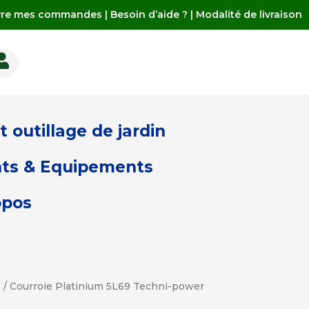
vre mes commandes
|
Besoin d’aide ?
|
Modalité de livraison

 outillage de jardin
ts & Equipements
opos
)
/ Courroie Platinium 5L69 Techni-power