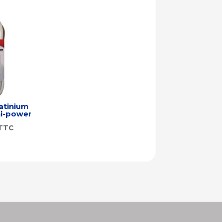
atinium
ni-power
TTC