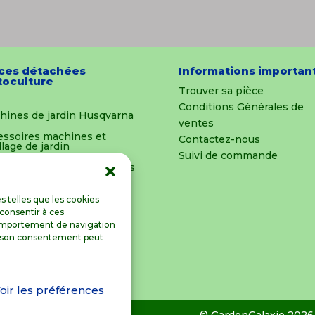
ces détachées
Informations importan
oculture
Trouver sa pièce
Conditions Générales de
hines de jardin Husqvarna
ventes
essoires machines et
Contactez-nous
llage de jardin
Suivi de commande
es détachées et outillages
oculture
ements & Equipements
s telles que les cookies
 consentir à ces
ts et miniatures
comportement de navigation
rer son consentement peut
re blog
À propos
oir les préférences