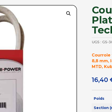
Cou
Pla
Tec
UGS :
GS-3
Courroie 
8,8 mm, 
MTD, Kub
16,40
Poids
Section 