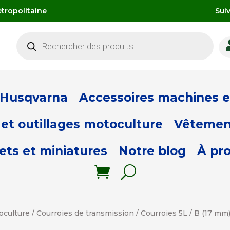
tropolitaine
Sui
Recherche
de
produits
 Husqvarna
Accessoires machines et
et outillages motoculture
Vêtemen
ets et miniatures
Notre blog
À pr
oculture
/
Courroies de transmission
/
Courroies 5L / B (17 mm