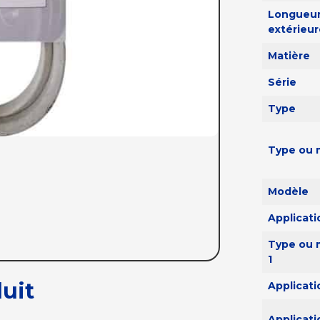
Longueu
extérieu
Matière
Série
Type
Type ou 
Modèle
Applicati
Type ou 
1
uit
Applicati
Applicati