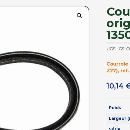
Cou
ori
135
UGS :
GS-C
Courroie 
Z27), réf
10,14
Poids
Largeur 
Série