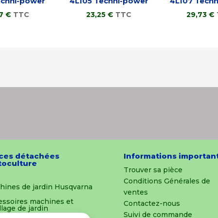
echni-power
4L105 Techni-power
4L107 Tech
57
€
TTC
23,25
€
TTC
29,73
€
ces détachées
Informations importan
oculture
Trouver sa pièce
Conditions Générales de
hines de jardin Husqvarna
ventes
essoires machines et
Contactez-nous
llage de jardin
Suivi de commande