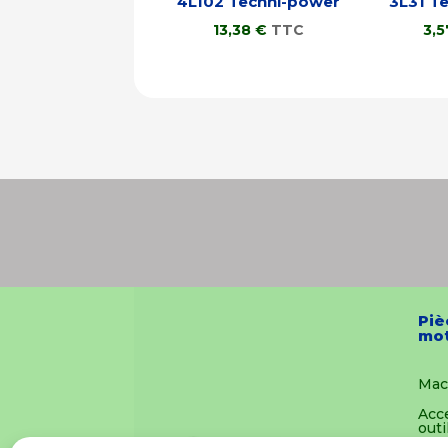
4L102 Techni-power
3L31 T
13,38
€
TTC
3,
Piè
mot
Mac
Acc
outi