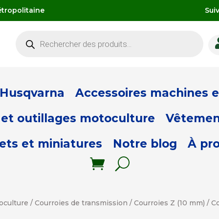
tropolitaine
Sui
Recherche
de
produits
 Husqvarna
Accessoires machines et
et outillages motoculture
Vêtemen
ets et miniatures
Notre blog
À pr
oculture
/
Courroies de transmission
/
Courroies Z (10 mm)
/ C