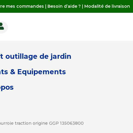
vre mes commandes
|
Besoin d’aide ?
|
Modalité de livraison

 outillage de jardin
ts & Equipements
opos
ourroie traction origine GGP 135063800