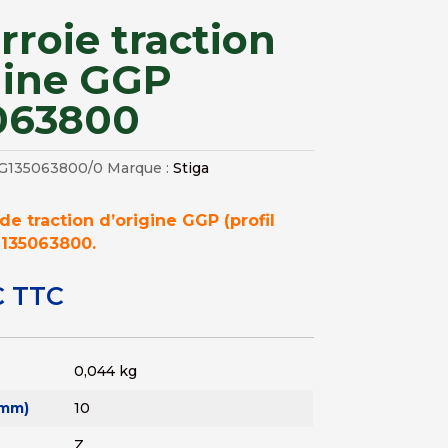
rroie traction
gine GGP
063800
G135063800/0
Marque :
Stiga
de traction d’origine GGP (profil
. 135063800.
€
TTC
0,044 kg
(mm)
10
Z