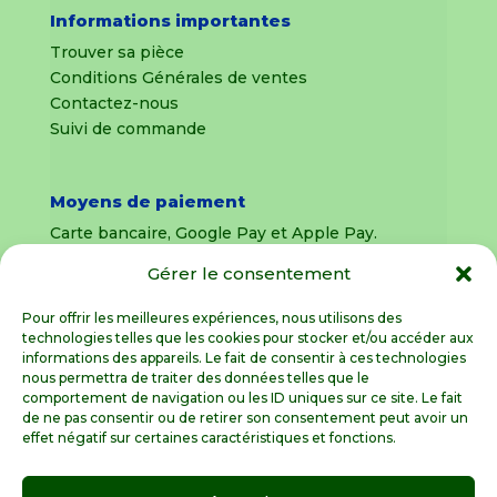
Informations importantes
Trouver sa pièce
Conditions Générales de ventes
Contactez-nous
Suivi de commande
Moyens de paiement
Carte bancaire, Google Pay et Apple Pay.
Gérer le consentement
Livraison en France Métropolitaine
uniquement
Pour offrir les meilleures expériences, nous utilisons des
technologies telles que les cookies pour stocker et/ou accéder aux
Livraison sous 8 jours pour les pièces
informations des appareils. Le fait de consentir à ces technologies
détachées
nous permettra de traiter des données telles que le
comportement de navigation ou les ID uniques sur ce site. Le fait
Livraisons sous 15 jours pour les outillages de
de ne pas consentir ou de retirer son consentement peut avoir un
jardin (sous réserve de stock disponible)
effet négatif sur certaines caractéristiques et fonctions.