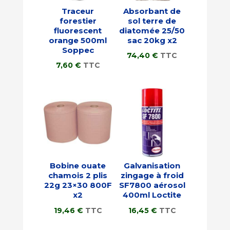
Traceur
Absorbant de
forestier
sol terre de
fluorescent
diatomée 25/50
orange 500ml
sac 20kg x2
Soppec
74,40
€
TTC
7,60
€
TTC
Bobine ouate
Galvanisation
chamois 2 plis
zingage à froid
22g 23×30 800F
SF7800 aérosol
x2
400ml Loctite
19,46
€
TTC
16,45
€
TTC