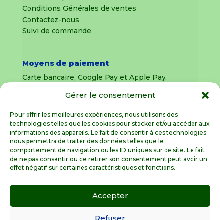
Conditions Générales de ventes
Contactez-nous
Suivi de commande
Moyens de paiement
Carte bancaire, Google Pay et Apple Pay.
Gérer le consentement
Livraison en France Métropolitaine
uniquement
Pour offrir les meilleures expériences, nous utilisons des
technologies telles que les cookies pour stocker et/ou accéder aux
Livraison sous 8 jours pour les pièces
informations des appareils. Le fait de consentir à ces technologies
détachées
nous permettra de traiter des données telles que le
comportement de navigation ou les ID uniques sur ce site. Le fait
Livraisons sous 15 jours pour les outillages de
de ne pas consentir ou de retirer son consentement peut avoir un
jardin (sous réserve de stock disponible)
effet négatif sur certaines caractéristiques et fonctions.
Accepter
Spécialiste de la pièce détachée motoculture
en France Métropolitaine
Refuser