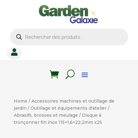
Recherche
de
produits

Home
/
Accessoires machines et outillage de
jardin
/
Outillage et équipements d'atelier
/
Abrasifs, brosses et meulage
/ Disque à
tronçonner fin inox 115×1,6×22,2mm x25