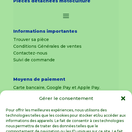
Pièces détachées motoculture
Informations importantes
Trouver sa pièce
Conditions Générales de ventes
Contactez-nous
Suivi de commande
Moyens de paiement
Carte bancaire, Google Pay et Apple Pay.
Gérer le consentement
Livraison en France Métropolitaine
uniquement
Pour offrir les meilleures expériences, nous utilisons des
technologies telles que les cookies pour stocker et/ou accéder aux
Livraison sous 8 jours pour les pièces
informations des appareils. Le fait de consentir à ces technologies
détachées
nous permettra de traiter des données telles que le
comportement de navigation ou les ID uniques sur ce site. Le fait