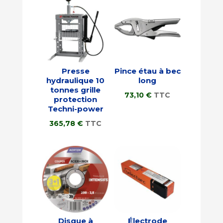
Presse
Pince étau à bec
hydraulique 10
long
tonnes grille
73,10
€
TTC
protection
Techni-power
365,78
€
TTC
Disque à
Électrode