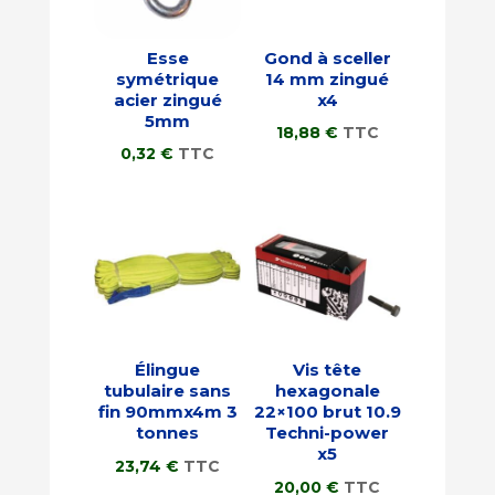
Esse
Gond à sceller
symétrique
14 mm zingué
acier zingué
x4
5mm
18,88
€
TTC
0,32
€
TTC
Élingue
Vis tête
tubulaire sans
hexagonale
fin 90mmx4m 3
22×100 brut 10.9
tonnes
Techni-power
x5
23,74
€
TTC
20,00
€
TTC