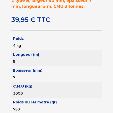
2 type B, largeur 90 mm, épaisseur 7
mm, longueur 5 m. CMU 3 tonnes.
39,95
€
TTC
Poids
4 kg
Longueur (m)
5
Epaisseur (mm)
7
C.M.U (kg)
3000
Poids du 1er mètre (gr)
750