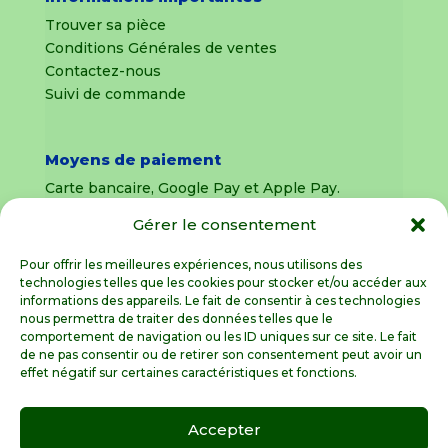
Trouver sa pièce
Conditions Générales de ventes
Contactez-nous
Suivi de commande
Moyens de paiement
Carte bancaire, Google Pay et Apple Pay.
Gérer le consentement
Livraison en France Métropolitaine
uniquement
Pour offrir les meilleures expériences, nous utilisons des
technologies telles que les cookies pour stocker et/ou accéder aux
Livraison sous 8 jours pour les pièces
informations des appareils. Le fait de consentir à ces technologies
détachées
nous permettra de traiter des données telles que le
comportement de navigation ou les ID uniques sur ce site. Le fait
Livraisons sous 15 jours pour les outillages de
de ne pas consentir ou de retirer son consentement peut avoir un
jardin (sous réserve de stock disponible)
effet négatif sur certaines caractéristiques et fonctions.
Accepter
Spécialiste de la pièce détachée motoculture