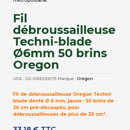
métropolitaine.
Fil
débroussailleuse
Techni-blade
Ø6mm 50 brins
Oregon
UGS :
GS-ORE539175
Marque :
Oregon
Fil de débroussailleuse Oregon Techni-
blade denté Ø 6 mm, jaune : 50 brins de
26 cm pré-découpés, pour
débroussailleuses de plus de 33 cm³.
33,18
€
TTC