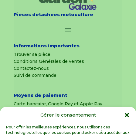
Pièces détachées motoculture
Informations importantes
Trouver sa pièce
Conditions Générales de ventes
Contactez-nous
Suivi de commande
Moyens de paiement
Carte bancaire, Google Pay et Apple Pay.
Gérer le consentement
Livraison en France Métropolitaine
uniquement
Pour offrir les meilleures expériences, nous utilisons des
technologies telles que les cookies pour stocker et/ou accéder aux
Livraison sous 8 jours pour les pièces