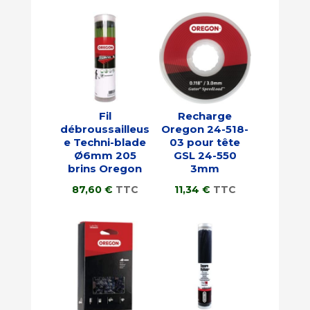
Fil
Recharge
débroussailleus
Oregon 24-518-
e Techni-blade
03 pour tête
Ø6mm 205
GSL 24-550
brins Oregon
3mm
87,60
€
TTC
11,34
€
TTC