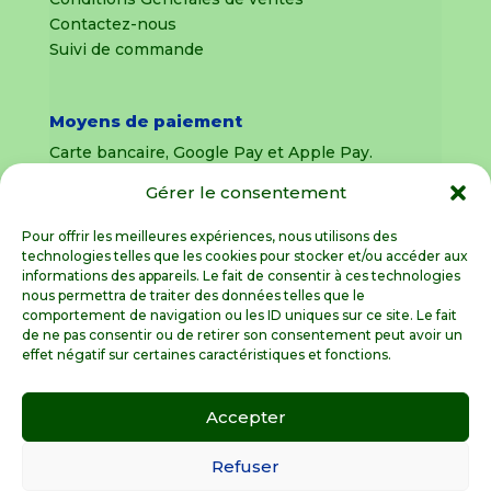
Contactez-nous
Suivi de commande
Moyens de paiement
Carte bancaire, Google Pay et Apple Pay.
Gérer le consentement
Livraison en France Métropolitaine
uniquement
Pour offrir les meilleures expériences, nous utilisons des
technologies telles que les cookies pour stocker et/ou accéder aux
Livraison sous 8 jours pour les pièces
informations des appareils. Le fait de consentir à ces technologies
détachées
nous permettra de traiter des données telles que le
comportement de navigation ou les ID uniques sur ce site. Le fait
Livraisons sous 15 jours pour les outillages de
de ne pas consentir ou de retirer son consentement peut avoir un
jardin (sous réserve de stock disponible)
effet négatif sur certaines caractéristiques et fonctions.
Accepter
Spécialiste de la pièce détachée motoculture
en France Métropolitaine
Refuser