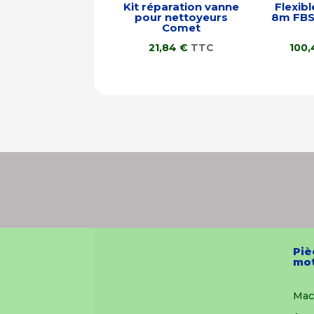
Kit réparation vanne
Flexib
pour nettoyeurs
8m FBS
Comet
21,84
€
TTC
100
Piè
mot
Mac