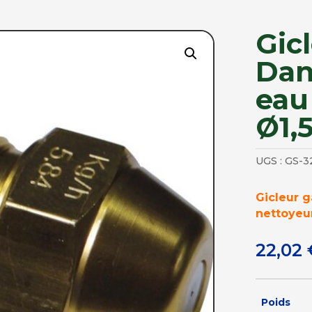
Gic
Dan
eau
Ø1,
UGS :
GS-3
Gicleur g
nettoyeu
22,02
Poids