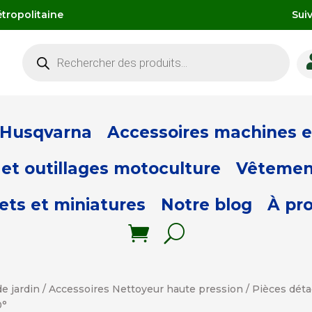
tropolitaine
Sui
Recherche
de
produits
 Husqvarna
Accessoires machines et
et outillages motoculture
Vêtemen
ets et miniatures
Notre blog
À pr
e jardin
/
Accessoires Nettoyeur haute pression
/
Pièces déta
0°