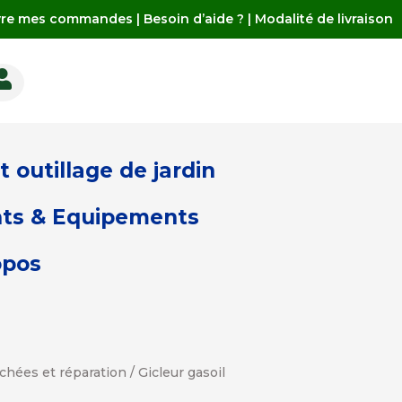
vre mes commandes
|
Besoin d’aide ?
|
Modalité de livraison

 outillage de jardin
ts & Equipements
opos
chées et réparation
/ Gicleur gasoil