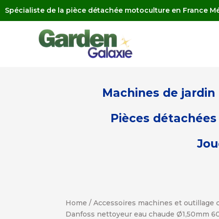
Spécialiste de la pièce détachée motoculture en France Mé
Machines de jardin
Pièces détachées 
Jou
Home
/
Accessoires machines et outillage d
Danfoss nettoyeur eau chaude Ø1,50mm 6