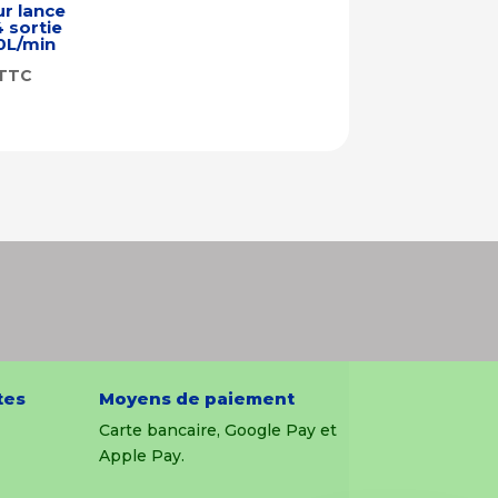
ur lance
 sortie
0L/min
TTC
tes
Moyens de paiement
Carte bancaire, Google Pay et
Apple Pay.