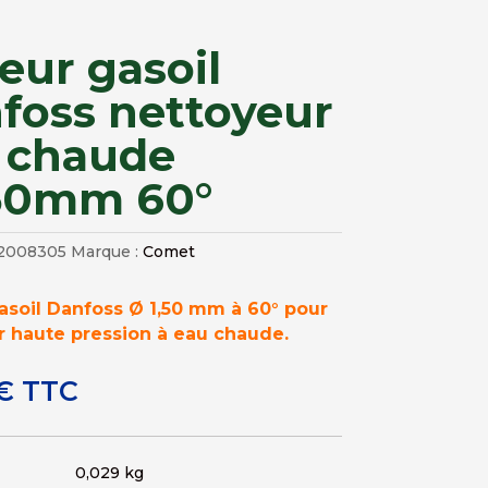
leur gasoil
foss nettoyeur
 chaude
50mm 60°
2008305
Marque :
Comet
asoil Danfoss Ø 1,50 mm à 60° pour
r haute pression à eau chaude.
€
TTC
0,029 kg