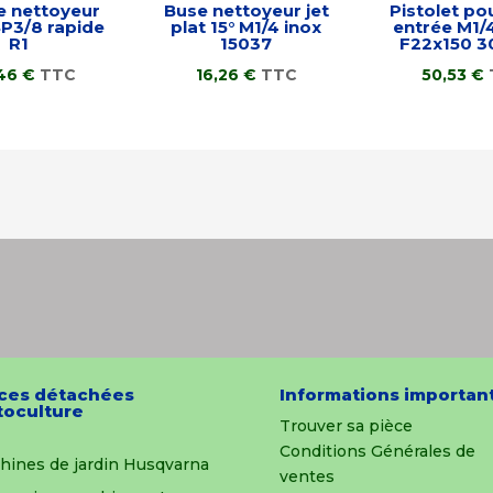
le nettoyeur
Buse nettoyeur jet
Pistolet po
P3/8 rapide
plat 15° M1/4 inox
entrée M1/4
R1
15037
F22x150 3
,46
€
TTC
16,26
€
TTC
50,53
€
ces détachées
Informations importan
oculture
Trouver sa pièce
Conditions Générales de
hines de jardin Husqvarna
ventes