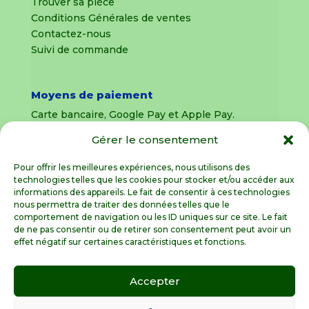
Trouver sa pièce
Conditions Générales de ventes
Contactez-nous
Suivi de commande
Moyens de paiement
Carte bancaire, Google Pay et Apple Pay.
Gérer le consentement
Livraison en France Métropolitaine
uniquement
Pour offrir les meilleures expériences, nous utilisons des
technologies telles que les cookies pour stocker et/ou accéder aux
Livraison sous 8 jours pour les pièces
informations des appareils. Le fait de consentir à ces technologies
détachées
nous permettra de traiter des données telles que le
comportement de navigation ou les ID uniques sur ce site. Le fait
Livraisons sous 15 jours pour les outillages de
de ne pas consentir ou de retirer son consentement peut avoir un
jardin (sous réserve de stock disponible)
effet négatif sur certaines caractéristiques et fonctions.
Accepter
Spécialiste de la pièce détachée motoculture
en France Métropolitaine