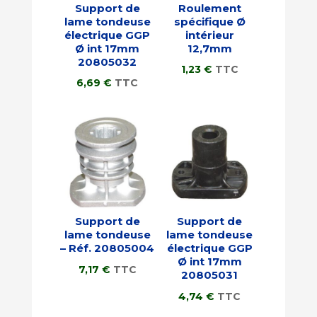
Support de
Roulement
lame tondeuse
spécifique Ø
électrique GGP
intérieur
Ø int 17mm
12,7mm
20805032
1,23
€
TTC
6,69
€
TTC
Support de
Support de
lame tondeuse
lame tondeuse
– Réf. 20805004
électrique GGP
Ø int 17mm
7,17
€
TTC
20805031
4,74
€
TTC