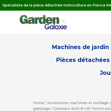
Spécialiste de la pièce détachée motoculture en France Mé
Machines de jardin
Pièces détachées 
Jou
Home
/
Accessoires machines et outillage d
graissage
/ Graisseur droit 8×125 Techni-p