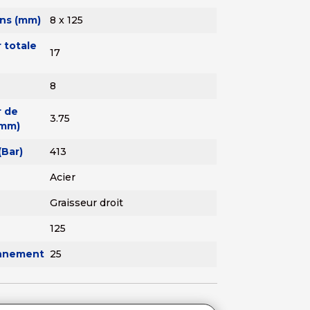
ns (mm)
8 x 125
 totale
17
8
 de
3.75
(mm)
(Bar)
413
Acier
Graisseur droit
125
onnement
25