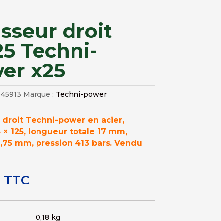
isseur droit
25 Techni-
er x25
945913
Marque :
Techni-power
 droit Techni-power en acier,
8 × 125, longueur totale 17 mm,
3,75 mm, pression 413 bars. Vendu
€
TTC
0,18 kg