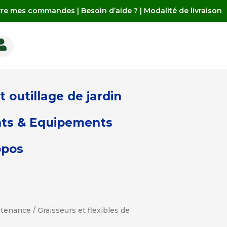
vre mes commandes
|
Besoin d’aide ?
|
Modalité de livraison

 outillage de jardin
ts & Equipements
opos
intenance
/
Graisseurs et flexibles de