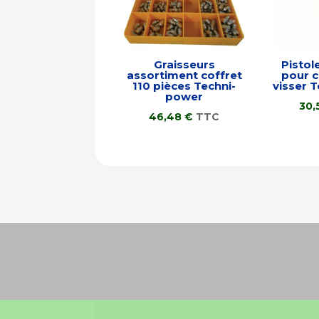
Graisseurs
Pistol
assortiment coffret
pour c
110 pièces Techni-
visser 
power
30,
46,48
€
TTC