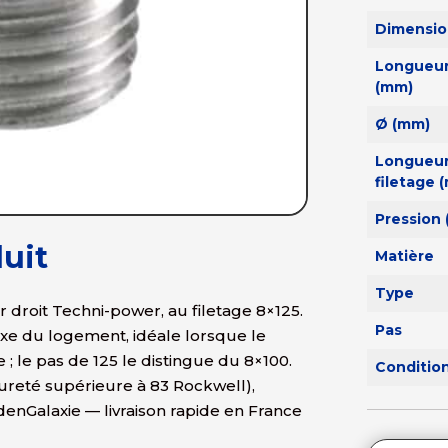
Dimensio
Longueur
(mm)
Ø (mm)
Longueur
filetage 
Pression 
uit
Matière
Type
 droit Techni-power, au filetage 8×125.
Pas
axe du logement, idéale lorsque le
 ; le pas de 125 le distingue du 8×100.
Conditi
ureté supérieure à 83 Rockwell),
enGalaxie — livraison rapide en France