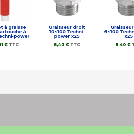
et à graisse
Graisseur droit
Graisseur
artouche à
10×100 Techni-
6×100 Tech
Techni-power
power x25
x25
51
€
TTC
8,40
€
TTC
6,40
€