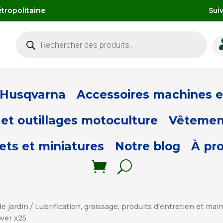
tropolitaine
Sui
Recherche
de
produits
 Husqvarna
Accessoires machines et
et outillages motoculture
Vêtemen
ets et miniatures
Notre blog
À pr
e jardin
/
Lubrification, graissage, produits d'entretien et ma
ower x25