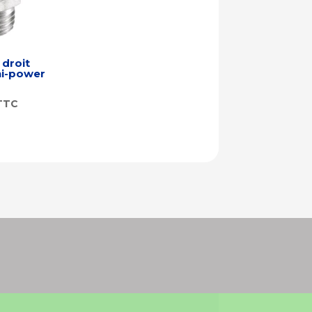
 droit
ni-power
TTC