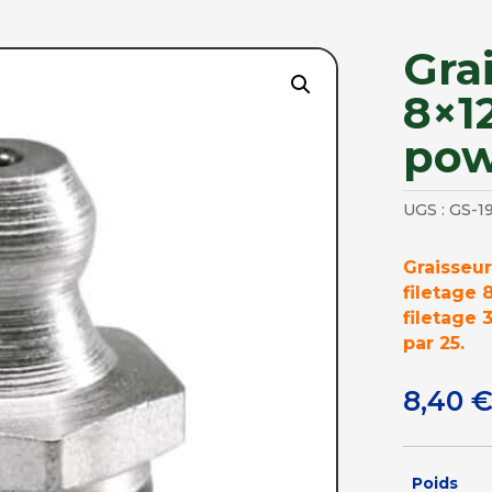
Gra
8×1
pow
UGS :
GS-1
Graisseur
filetage 
filetage 
par 25.
8,40
Poids