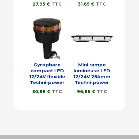
27,95
€
TTC
31,65
€
TTC
Gyrophare
Mini rampe
compact LED
lumineuse LED
12/24V flexible
12/24V 254mm
Techni-power
Techni-power
30,88
€
TTC
96,66
€
TTC