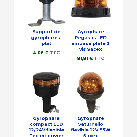
Support de
Gyrophare
gyrophare à
Pegasus LED
plat
embase plate 3
vis Sacex
4,06
€
TTC
81,81
€
TTC
Gyrophare
Gyrophare
compact LED
Saturnello
12/24V flexible
flexible 12V 55W
Techni-power
Sacex