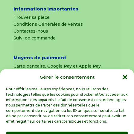
Informations importantes
Trouver sa pièce
Conditions Générales de ventes
Contactez-nous
Suivi de commande
Moyens de paiement
Carte bancaire, Google Pay et Apple Pay.
Gérer le consentement
Livraison en France Métropolitaine
uniquement
Pour offrir les meilleures expériences, nous utilisons des
technologies telles que les cookies pour stocker et/ou accéder aux
Livraison sous 8 jours pour les pièces
informations des appareils. Le fait de consentir à ces technologies
détachées
nous permettra de traiter des données telles que le
comportement de navigation ou les ID uniques sur ce site. Le fait
Livraisons sous 15 jours pour les outillages de
de ne pas consentir ou de retirer son consentement peut avoir un
jardin (sous réserve de stock disponible)
effet négatif sur certaines caractéristiques et fonctions.