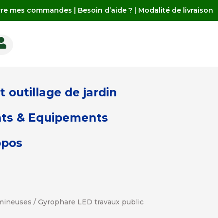
vre mes commandes
|
Besoin d’aide ?
|
Modalité de livraison

 outillage de jardin
ts & Equipements
opos
umineuses
/ Gyrophare LED travaux public