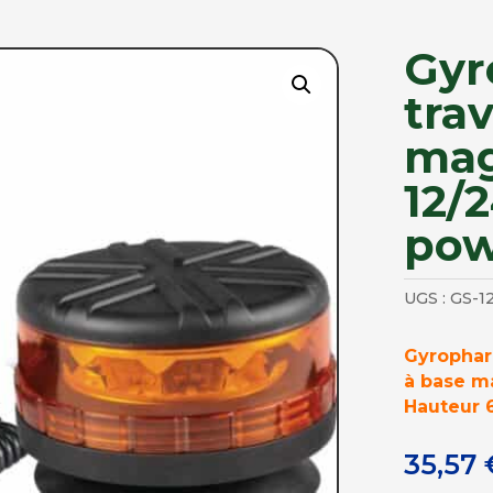
Gyr
tra
mag
12/
pow
UGS :
GS-1
Gyrophar
à base ma
Hauteur 
35,57