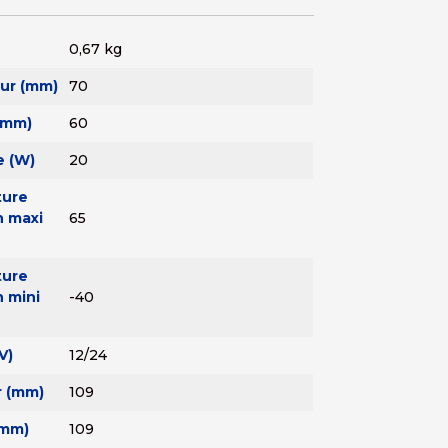
0,67 kg
ur (mm)
70
(mm)
60
e (W)
20
ture
n maxi
65
ture
n mini
-40
V)
12/24
 (mm)
109
(mm)
109