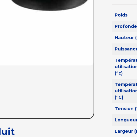
Poids
Profonde
Hauteur 
Puissanc
Tempéra
utilisatio
(°c)
Tempéra
utilisatio
(°C)
Tension (
Longueur
uit
Largeur 