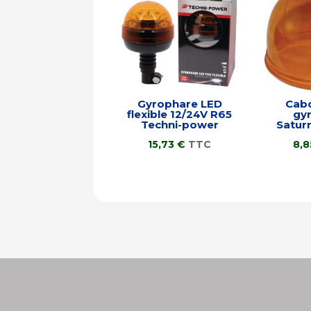
Gyrophare LED
Cab
flexible 12/24V R65
gy
Techni-power
Satur
15,73
€
TTC
8,