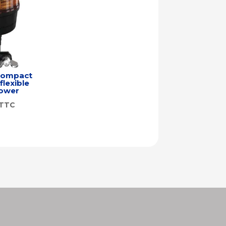
compact
flexible
power
TTC