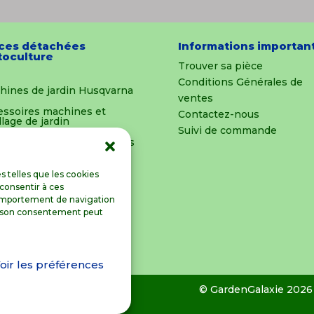
ces détachées
Informations importan
oculture
Trouver sa pièce
Conditions Générales de
hines de jardin Husqvarna
ventes
essoires machines et
Contactez-nous
llage de jardin
Suivi de commande
es détachées et outillages
oculture
ements & Equipements
s telles que les cookies
 consentir à ces
ts et miniatures
comportement de navigation
rer son consentement peut
re blog
À propos
oir les préférences
ropolitaine
© GardenGalaxie 2026