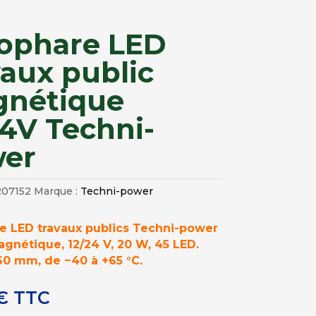
ophare LED
vaux public
nétique
24V Techni-
er
207152
Marque :
Techni-power
e LED travaux publics Techni-power
gnétique, 12/24 V, 20 W, 45 LED.
60 mm, de −40 à +65 °C.
€
TTC