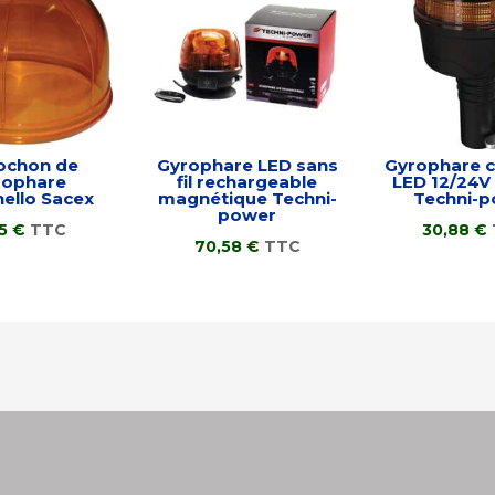
ochon de
Gyrophare LED sans
Gyrophare 
rophare
fil rechargeable
LED 12/24V 
nello Sacex
magnétique Techni-
Techni-
power
85
€
TTC
30,88
€
70,58
€
TTC