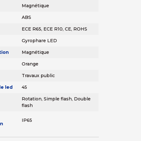
Magnétique
ABS
ECE R65, ECE R10, CE, ROHS
Gyrophare LED
tion
Magnétique
Orange
Travaux public
e led
45
Rotation, Simple flash, Double
flash
IP65
on