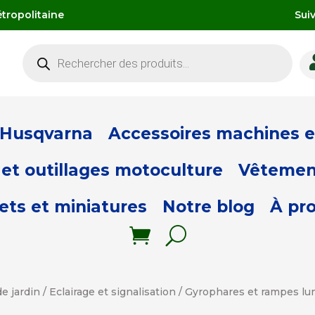
tropolitaine
Sui
Recherche
de
produits
 Husqvarna
Accessoires machines et
et outillages motoculture
Vêtemen
ets et miniatures
Notre blog
À pr
e jardin
/
Eclairage et signalisation
/
Gyrophares et rampes l