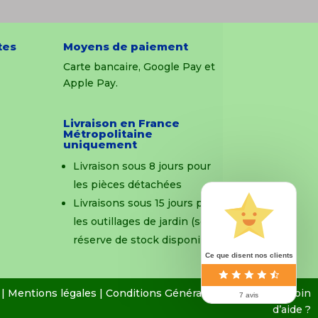
tes
Moyens de paiement
Carte bancaire, Google Pay et
Apple Pay.
Livraison en France
Métropolitaine
uniquement
Livraison sous 8 jours pour
les pièces détachées
Livraisons sous 15 jours pour
les outillages de jardin (sous
réserve de stock disponible)
Ce que disent nos clients
 |
Mentions légales
|
Conditions Générales de Vente
|
Besoin
7 avis
d’aide ?