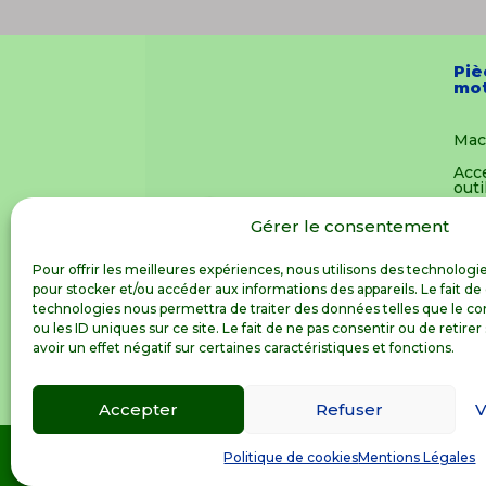
Piè
mot
Mac
Acc
outi
Pièc
Gérer le consentement
mot
Vêt
Pour offrir les meilleures expériences, nous utilisons des technologie
pour stocker et/ou accéder aux informations des appareils. Le fait de
Joue
technologies nous permettra de traiter des données telles que le 
ou les ID uniques sur ce site. Le fait de ne pas consentir ou de reti
Not
avoir un effet négatif sur certaines caractéristiques et fonctions.
Accepter
Refuser
V
Spécialiste de la pièce détachée motoculture en France Mét
Politique de cookies
Mentions Légales