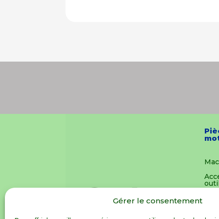
était :
est :
82,99 €.
67,99 €.
Piè
mot
Mac
Acc
outi
Pièc
Gérer le consentement
mot