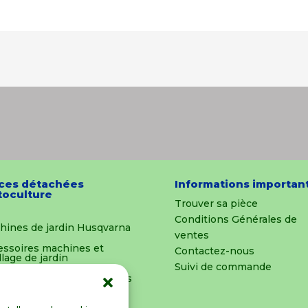
ces détachées
Informations importan
oculture
Trouver sa pièce
Conditions Générales de
hines de jardin Husqvarna
ventes
essoires machines et
Contactez-nous
llage de jardin
Suivi de commande
es détachées et outillages
oculture