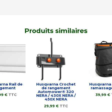
Produits similaires
rna Rail de
Husqvarna Crochet
Husqvarna
ngement
de rangement
ramassag
Automower® 320
99
€
TTC
39,99
€
NERA / 430X NERA /
450X NERA
29,99
€
TTC