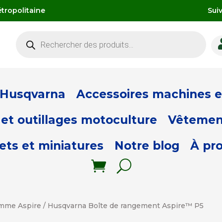
tropolitaine
Sui
Recherche
de
produits
 Husqvarna
Accessoires machines et
et outillages motoculture
Vêtemen
ets et miniatures
Notre blog
À pr
mme Aspire
/ Husqvarna Boîte de rangement Aspire™ P5