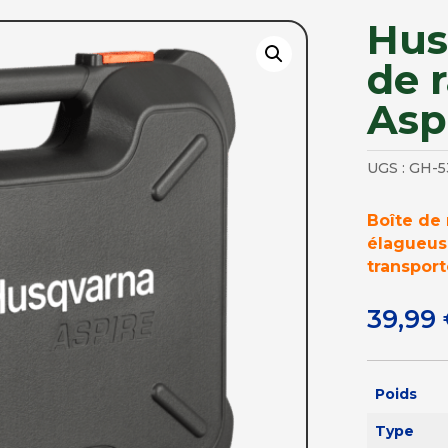
Hus
de 
Asp
UGS :
GH-5
Boîte de
élagueuse
transport
39,99
Poids
Type