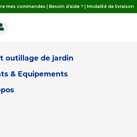
vre mes commandes
|
Besoin d’aide ?
|
Modalité de livraison

 outillage de jardin
ts & Equipements
opos