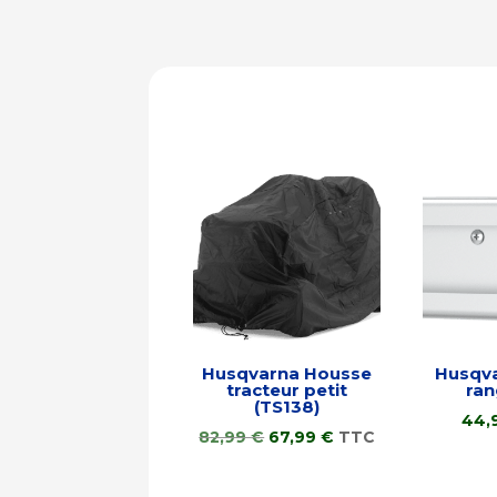
Husqvarna Housse
Husqva
tracteur petit
ra
(TS138)
44,
Le
Le
82,99
€
67,99
€
TTC
prix
prix
initial
actuel