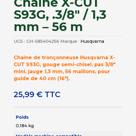
Chaine X-CUT
S93G, .3/8″ / 1,3
mm – 56 m
UGS :
GH-585404256
Marque :
Husqvarna
Chaîne de tronçonneuse Husqvarna X-
CUT S93G, gouge semi-chisel, pas 3/8″
mini, jauge 1,3 mm, 56 maillons, pour
guide de 40 cm (16″).
25,99
€
TTC
Poids
0,184 kg