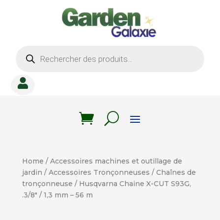
Recherche
de
produits

Home
/
Accessoires machines et outillage de
jardin
/
Accessoires Tronçonneuses
/
Chaînes de
tronçonneuse
/ Husqvarna Chaine X-CUT S93G,
.3/8″ / 1,3 mm – 56 m