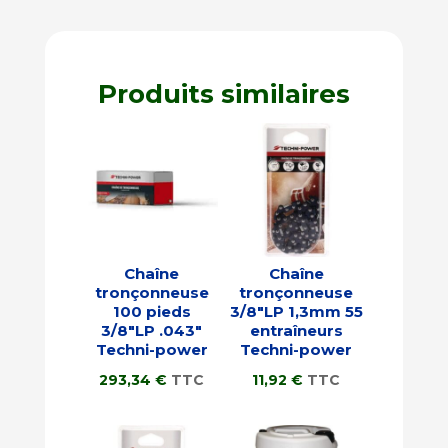
Produits similaires
Chaîne
Chaîne
tronçonneuse
tronçonneuse
100 pieds
3/8″LP 1,3mm 55
3/8″LP .043″
entraîneurs
Techni-power
Techni-power
293,34
€
TTC
11,92
€
TTC