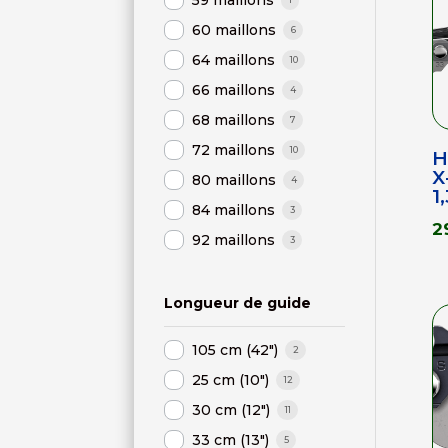
59 maillons
60 maillons
6
64 maillons
10
66 maillons
4
68 maillons
7
72 maillons
10
H
X
80 maillons
4
1
84 maillons
3
2
92 maillons
3
Longueur de guide
105 cm (42")
2
25 cm (10")
12
30 cm (12")
11
33 cm (13")
5