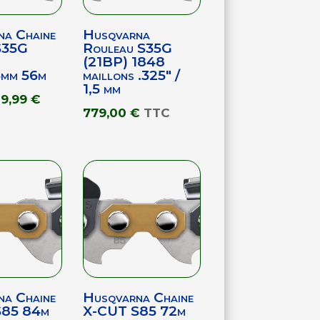
na Chaine
Husqvarna
S35G
Rouleau S35G
(21BP) 1848
5mm 56m
maillons .325″ /
1,5 mm
Le
Le
19,99
€
779,00
€
TTC
prix
prix
nitial
actuel
tait :
est :
25,99 €.
19,99 €.
na Chaine
Husqvarna Chaine
S85 84m
X-CUT S85 72m