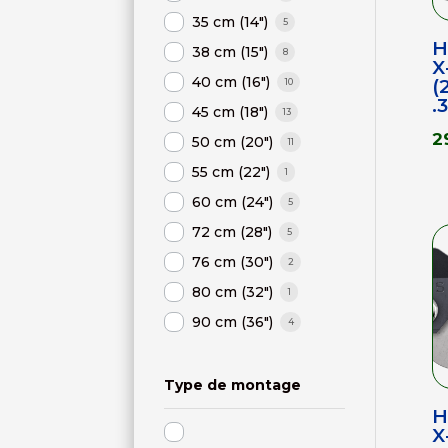
35 cm (14")
5
H
38 cm (15")
8
X
40 cm (16")
(
10
.
45 cm (18")
13
2
50 cm (20")
11
55 cm (22")
1
60 cm (24")
5
72 cm (28")
5
76 cm (30")
2
80 cm (32")
1
90 cm (36")
4
Type de montage
H
X