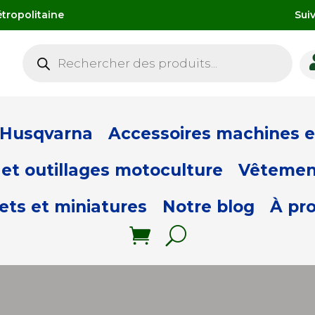
tropolitaine
Sui
Recherche
de
produits
 Husqvarna
Accessoires machines et
et outillages motoculture
Vêtemen
ets et miniatures
Notre blog
À pr