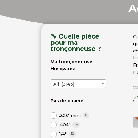
A
🔧 Quelle pièce
Ga
pour ma
gu
tronçonneuse ?
ch
Hu
Ma tronçonneuse
Fr
Husqvarna
H
All (3143)
23
Pas de chaîne
.325" mini
8
.404"
14
1/4"
12