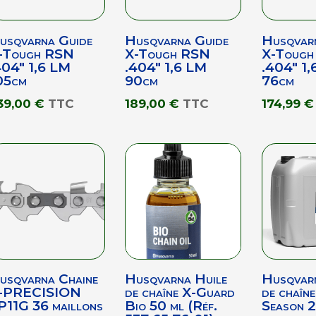
usqvarna Guide
Husqvarna Guide
Husqvar
-Tough RSN
X-Tough RSN
X-Toug
404″ 1,6 LM
.404″ 1,6 LM
.404″ 1,
05cm
90cm
76cm
39,00
€
TTC
189,00
€
TTC
174,99
€
usqvarna Chaine
Husqvarna Huile
Husqvarn
-PRECISION
de chaîne X-Guard
de chaîne
P11G 36 maillons
Bio 50 ml (Réf.
Season 