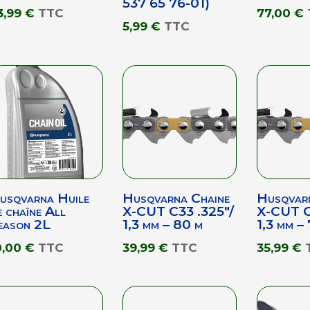
537 65 76-01)
3,99
€
TTC
77,00
€
5,99
€
TTC
usqvarna Huile
Husqvarna Chaine
Husqvar
e chaîne All
X-CUT C33 .325″/
X-CUT C
eason 2L
1,3 mm – 80 m
1,3 mm –
0,00
€
TTC
39,99
€
TTC
35,99
€