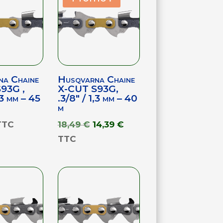
na Chaine
Husqvarna Chaine
93G ,
X-CUT S93G,
,3 mm – 45
.3/8″ / 1,3 mm – 40
m
Le
Le
TTC
18,49
€
14,39
€
prix
prix
TTC
initial
actuel
était :
est :
18,49 €.
14,39 €.