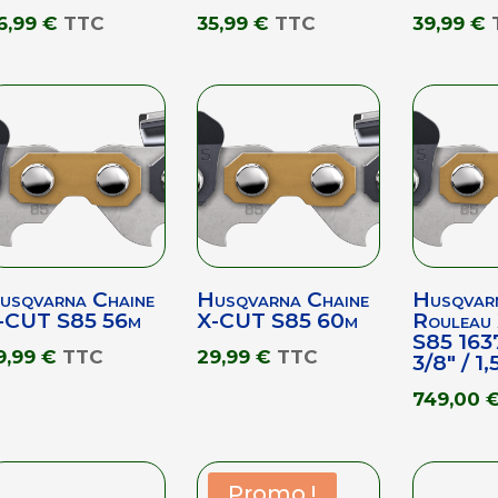
6,99
€
TTC
35,99
€
TTC
39,99
€
usqvarna Chaine
Husqvarna Chaine
Husqvar
-CUT S85 56m
X-CUT S85 60m
Rouleau
S85 1637
9,99
€
TTC
29,99
€
TTC
3/8″ / 1,
749,00
Promo !