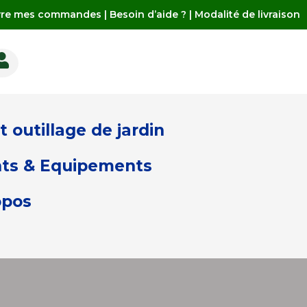
vre mes commandes
|
Besoin d’aide ?
|
Modalité de livraison

 outillage de jardin
ts & Equipements
opos