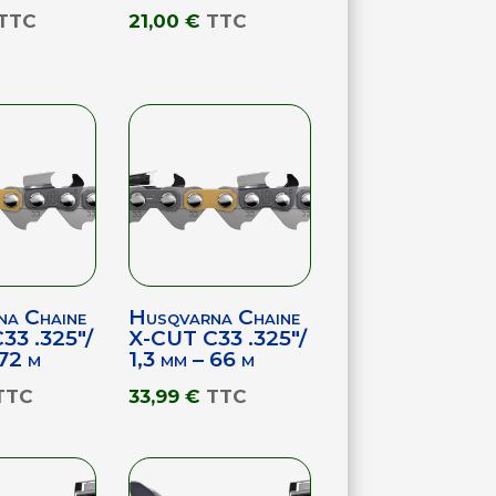
TTC
21,00
€
TTC
na Chaine
Husqvarna Chaine
33 .325″/
X-CUT C33 .325″/
 72 m
1,3 mm – 66 m
TTC
33,99
€
TTC