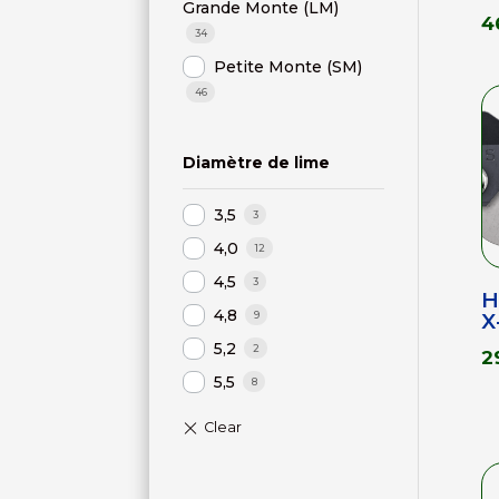
Grande Monte (LM)
4
34
Petite Monte (SM)
46
Diamètre de lime
3,5
3
4,0
12
4,5
3
H
4,8
X
9
5,2
2
2
5,5
8