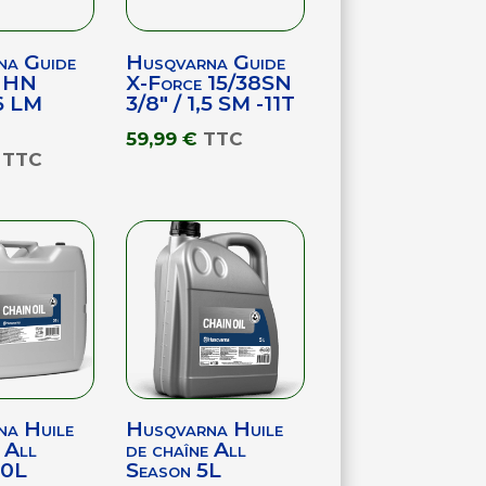
na Guide
Husqvarna Guide
h HN
X-Force 15/38SN
6 LM
3/8″ / 1,5 SM -11T
59,99
€
TTC
TTC
a Huile
Husqvarna Huile
 All
de chaîne All
20L
Season 5L