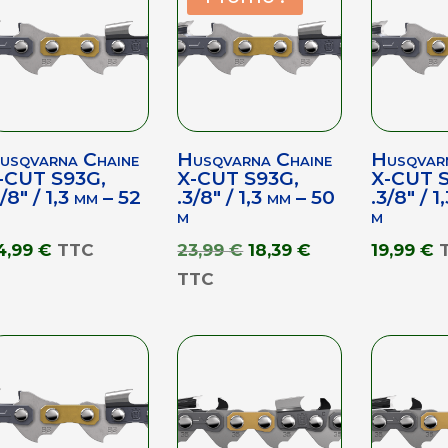
usqvarna Chaine
Husqvarna Chaine
Husqvar
-CUT S93G,
X-CUT S93G,
X-CUT S
3/8″ / 1,3 mm – 52
.3/8″ / 1,3 mm – 50
.3/8″ / 1
m
m
Le
Le
4,99
€
TTC
23,99
€
18,39
€
19,99
€
prix
prix
TTC
initial
actuel
était :
est :
23,99 €.
18,39 €.