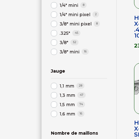
1/4" mini
8
1/4" mini pixel
2
H
X
3/8" mini pixel
8
.
.325"
45
1
3/8"
52
2
3/8" mini
16
Jauge
1,1 mm
28
1,3 mm
47
1,5 mm
74
1,6 mm
16
H
X
Nombre de maillons
S