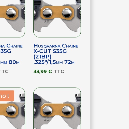
na Chaine
Husqvarna Chaine
S35G
X-CUT S35G
(21BP)
5mm 80m
.325″/1,5mm 72m
TTC
33,99
€
TTC
o !