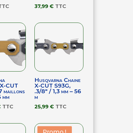
TTC
37,99
€
TTC
na
Husqvarna Chaine
 X-CUT
X-CUT S93G,
 maillons
.3/8″ / 1,3 mm – 56
5 mm
m
€
TTC
25,99
€
TTC
Promo !