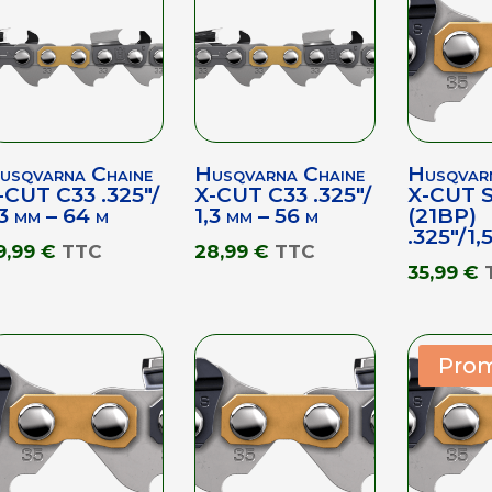
usqvarna Chaine
Husqvarna Chaine
Husqvar
-CUT C33 .325″/
X-CUT C33 .325″/
X-CUT 
,3 mm – 64 m
1,3 mm – 56 m
(21BP)
.325″/1,
9,99
€
TTC
28,99
€
TTC
35,99
€
Prom