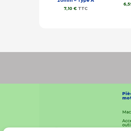
20mm – Type A
6,
7,10
€
TTC
Piè
mot
Mac
Acc
outi