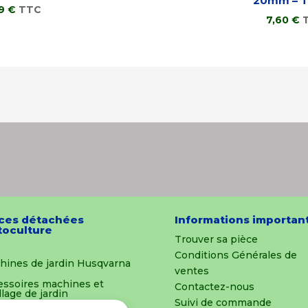
20mm – T
59
€
TTC
7,60
€
ces détachées
Informations importan
oculture
Trouver sa pièce
Conditions Générales de
hines de jardin Husqvarna
ventes
essoires machines et
Contactez-nous
llage de jardin
Suivi de commande