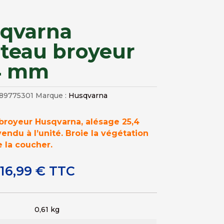
qvarna
teau broyeur
4 mm
89775301
Marque :
Husqvarna
broyeur Husqvarna, alésage 25,4
vendu à l’unité. Broie la végétation
e la coucher.
Le
Le
16,99
€
TTC
prix
prix
initial
actuel
était :
est :
0,61 kg
19,99 €.
16,99 €.