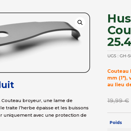
Hus
Cou
25.
UGS :
GH-5
Couteau 
mm (1″), 
uit
au lieu d
19,99
€
 Couteau broyeur, une lame de
le traite l’herbe épaisse et les buissons
iser uniquement avec une protection de
Poids