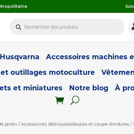
tropolitaine
Sui
Recherche
de
produits
 Husqvarna
Accessoires machines et
et outillages motoculture
Vêtemen
ets et miniatures
Notre blog
À pr
e jardin
/
Accessoires débroussailleuses et coupe-bordures
/