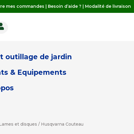
vre mes commandes
|
Besoin d’aide ?
|
Modalité de livraison

 outillage de jardin
ts & Equipements
opos
Lames et disques
/ Husqvarna Couteau