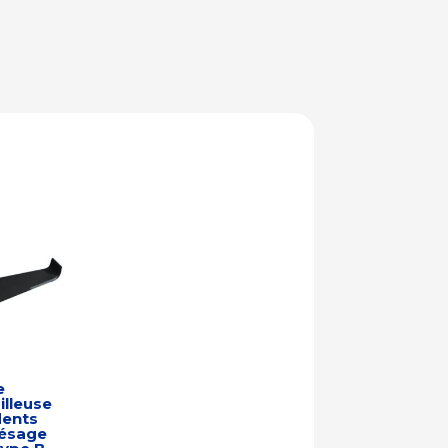
e
lleuse
dents
ésage