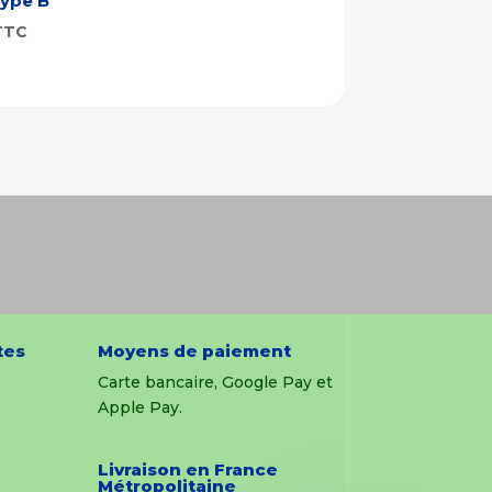
ype B
TTC
tes
Moyens de paiement
Carte bancaire, Google Pay et
Apple Pay.
Livraison en France
Métropolitaine