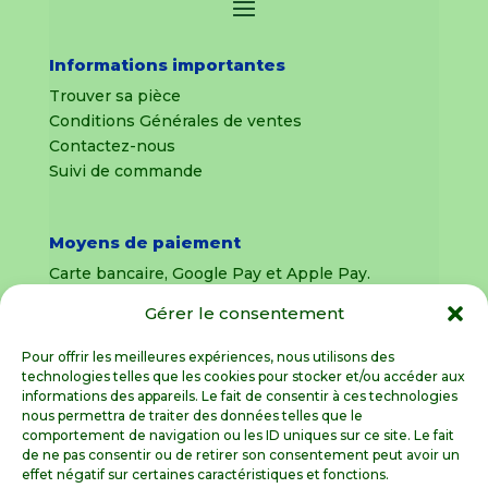
Informations importantes
Trouver sa pièce
Conditions Générales de ventes
Contactez-nous
Suivi de commande
Moyens de paiement
Carte bancaire, Google Pay et Apple Pay.
Gérer le consentement
Livraison en France Métropolitaine
uniquement
Pour offrir les meilleures expériences, nous utilisons des
technologies telles que les cookies pour stocker et/ou accéder aux
Livraison sous 8 jours pour les pièces
informations des appareils. Le fait de consentir à ces technologies
détachées
nous permettra de traiter des données telles que le
comportement de navigation ou les ID uniques sur ce site. Le fait
Livraisons sous 15 jours pour les outillages de
de ne pas consentir ou de retirer son consentement peut avoir un
jardin (sous réserve de stock disponible)
effet négatif sur certaines caractéristiques et fonctions.