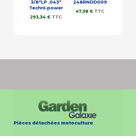
3/8″LP .043″
248RNDD009
Techni-power
47,58
€
TTC
293,34
€
TTC
Pièces détachées motoculture