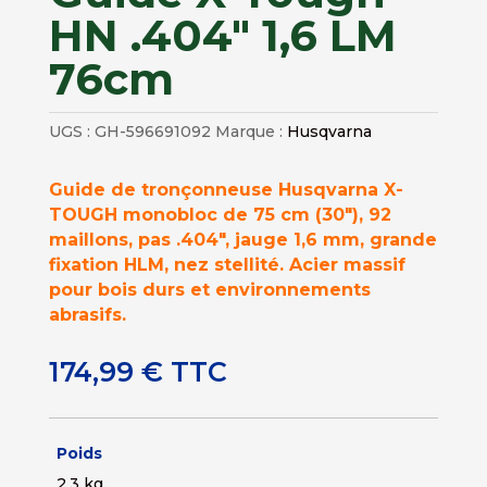
HN .404″ 1,6 LM
76cm
UGS :
GH-596691092
Marque :
Husqvarna
Guide de tronçonneuse Husqvarna X-
TOUGH monobloc de 75 cm (30″), 92
maillons, pas .404″, jauge 1,6 mm, grande
fixation HLM, nez stellité. Acier massif
pour bois durs et environnements
abrasifs.
174,99
€
TTC
Poids
2,3 kg