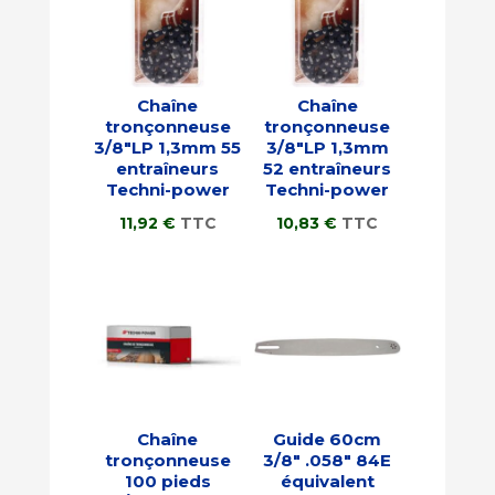
Chaîne
Chaîne
tronçonneuse
tronçonneuse
3/8″LP 1,3mm 55
3/8″LP 1,3mm
entraîneurs
52 entraîneurs
Techni-power
Techni-power
11,92
€
TTC
10,83
€
TTC
Chaîne
Guide 60cm
tronçonneuse
3/8″ .058″ 84E
100 pieds
équivalent