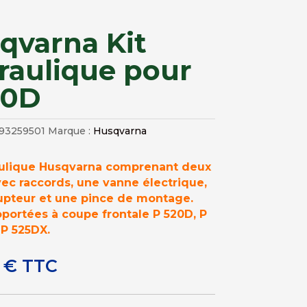
qvarna Kit
raulique pour
00D
93259501
Marque :
Husqvarna
aulique Husqvarna comprenant deux
ec raccords, une vanne électrique,
rupteur et une pince de montage.
portées à coupe frontale P 520D, P
 P 525DX.
9
€
TTC