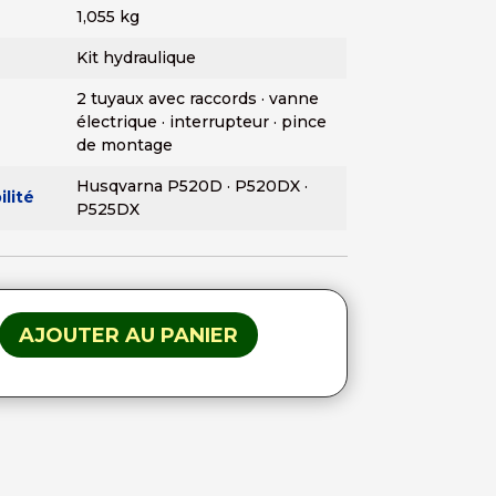
1,055 kg
Kit hydraulique
2 tuyaux avec raccords · vanne
électrique · interrupteur · pince
de montage
Husqvarna P520D · P520DX ·
lité
P525DX
AJOUTER AU PANIER