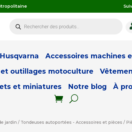
tropolitaine
Sui
Recherche
de
produits
 Husqvarna
Accessoires machines et
et outillages motoculture
Vêtemen
ets et miniatures
Notre blog
À pr
e jardin
/
Tondeuses autoportées - Accessoires et pièces
/
Pi