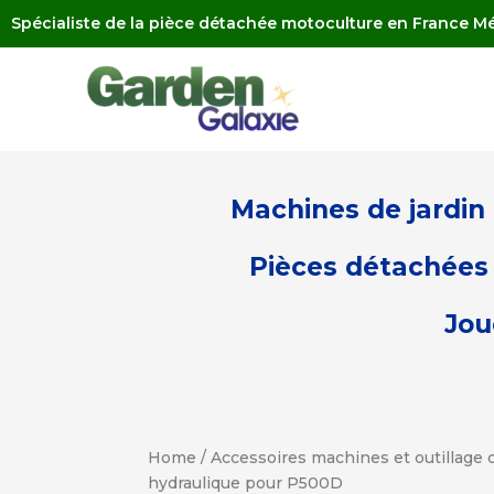
Spécialiste de la pièce détachée motoculture en France Mé
Machines de jardin
Pièces détachées 
Jou
Home
/
Accessoires machines et outillage d
hydraulique pour P500D