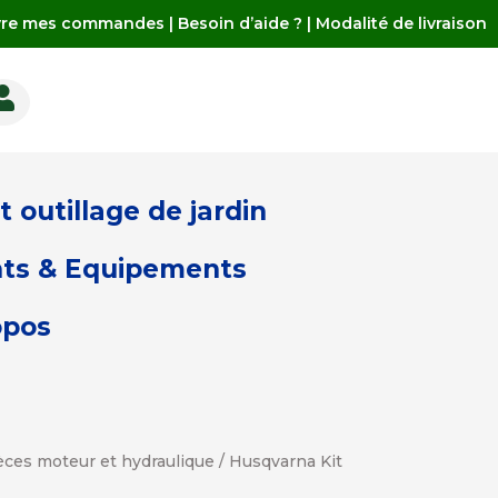
vre mes commandes
|
Besoin d’aide ?
|
Modalité de livraison

 outillage de jardin
ts & Equipements
opos
èces moteur et hydraulique
/ Husqvarna Kit