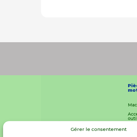
Piè
mot
Mac
Acc
outi
Pièc
Gérer le consentement
mot