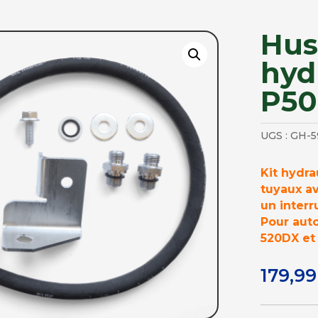
Hus
hyd
P5
UGS :
GH-5
Kit hydr
tuyaux av
un inter
Pour auto
520DX et
179,9