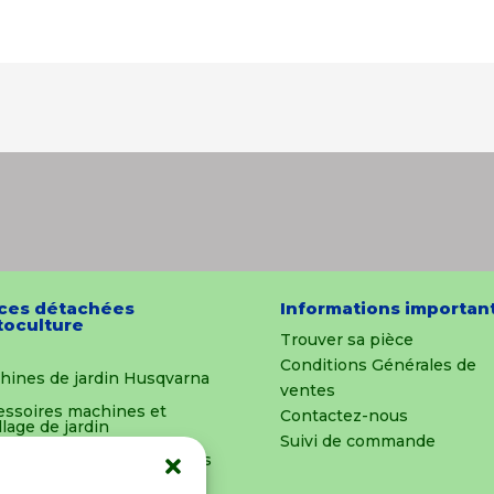
ces détachées
Informations importan
oculture
Trouver sa pièce
Conditions Générales de
hines de jardin Husqvarna
ventes
essoires machines et
Contactez-nous
llage de jardin
Suivi de commande
es détachées et outillages
oculture