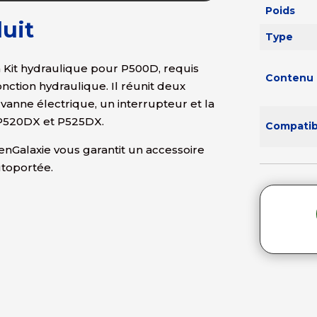
Poids
uit
Type
Kit hydraulique pour P500D, requis
Contenu
ction hydraulique. Il réunit deux
vanne électrique, un interrupteur et la
P520DX et P525DX.
Compatibi
enGalaxie vous garantit un accessoire
utoportée.