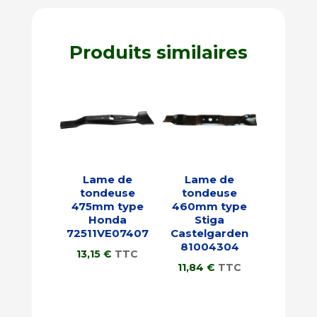
Produits similaires
Lame de
Lame de
tondeuse
tondeuse
475mm type
460mm type
Honda
Stiga
72511VE07407
Castelgarden
81004304
13,15
€
TTC
11,84
€
TTC