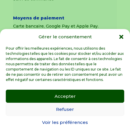
Moyens de paiement
Carte bancaire, Google Pay et Apple Pay.
Gérer le consentement
Livraison en France Métropolitaine
uniquement
Pour offrir les meilleures expériences, nous utilisons des
technologies telles que les cookies pour stocker et/ou accéder aux
Livraison sous 8 jours pour les pièces
informations des appareils. Le fait de consentir à ces technologies
détachées
nous permettra de traiter des données telles que le
comportement de navigation ou les ID uniques sur ce site. Le fait
Livraisons sous 15 jours pour les outillages de
de ne pas consentir ou de retirer son consentement peut avoir un
jardin (sous réserve de stock disponible)
effet négatif sur certaines caractéristiques et fonctions.
Accepter
Spécialiste de la pièce détachée motoculture
en France Métropolitaine
Refuser
Voir les préférences
© GardenGalaxie 2026 |
Mentions légales
|
Conditions Générales de Vente
|
Besoin d’aide