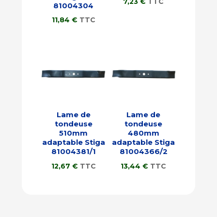
7,23
€
TTC
81004304
11,84
€
TTC
Lame de
Lame de
tondeuse
tondeuse
510mm
480mm
adaptable Stiga
adaptable Stiga
81004381/1
81004366/2
12,67
€
TTC
13,44
€
TTC