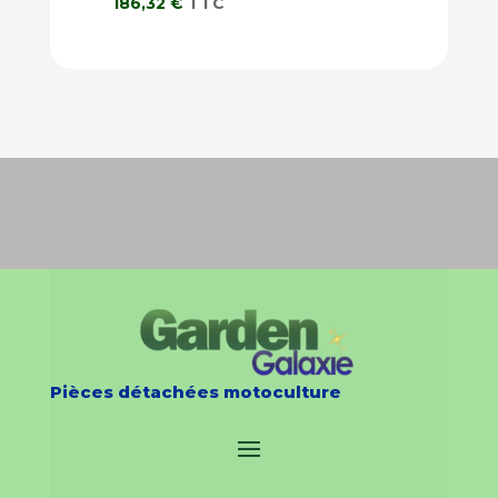
186,32
€
TTC
Pièces détachées motoculture