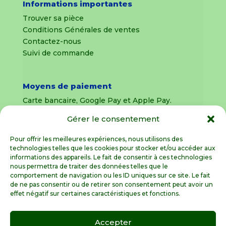
Informations importantes
Trouver sa pièce
Conditions Générales de ventes
Contactez-nous
Suivi de commande
Moyens de paiement
Carte bancaire, Google Pay et Apple Pay.
Gérer le consentement
Livraison en France Métropolitaine
uniquement
Pour offrir les meilleures expériences, nous utilisons des
technologies telles que les cookies pour stocker et/ou accéder aux
Livraison sous 8 jours pour les pièces
informations des appareils. Le fait de consentir à ces technologies
détachées
nous permettra de traiter des données telles que le
comportement de navigation ou les ID uniques sur ce site. Le fait
Livraisons sous 15 jours pour les outillages de
de ne pas consentir ou de retirer son consentement peut avoir un
jardin (sous réserve de stock disponible)
effet négatif sur certaines caractéristiques et fonctions.
Accepter