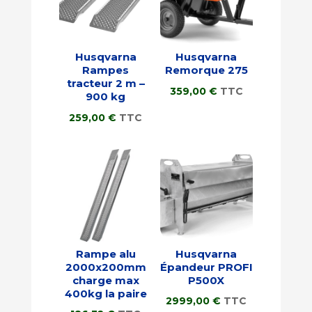
Husqvarna
Husqvarna
Rampes
Remorque 275
tracteur 2 m –
359,00
€
TTC
900 kg
259,00
€
TTC
Rampe alu
Husqvarna
2000x200mm
Épandeur PROFI
charge max
P500X
400kg la paire
2999,00
€
TTC