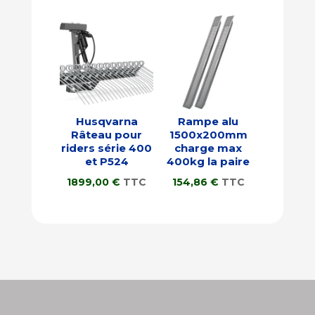
Husqvarna
Rampe alu
Râteau pour
1500x200mm
riders série 400
charge max
et P524
400kg la paire
1899,00
€
TTC
154,86
€
TTC