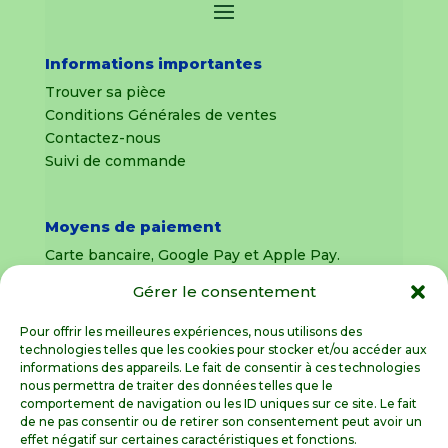
Informations importantes
Trouver sa pièce
Conditions Générales de ventes
Contactez-nous
Suivi de commande
Moyens de paiement
Carte bancaire, Google Pay et Apple Pay.
Gérer le consentement
Livraison en France Métropolitaine
uniquement
Pour offrir les meilleures expériences, nous utilisons des
technologies telles que les cookies pour stocker et/ou accéder aux
Livraison sous 8 jours pour les pièces
informations des appareils. Le fait de consentir à ces technologies
détachées
nous permettra de traiter des données telles que le
comportement de navigation ou les ID uniques sur ce site. Le fait
Livraisons sous 15 jours pour les outillages de
de ne pas consentir ou de retirer son consentement peut avoir un
jardin (sous réserve de stock disponible)
effet négatif sur certaines caractéristiques et fonctions.