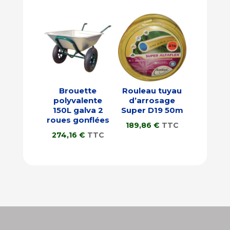
Brouette
Rouleau tuyau
polyvalente
d’arrosage
150L galva 2
Super D19 50m
roues gonflées
189,86
€
TTC
274,16
€
TTC