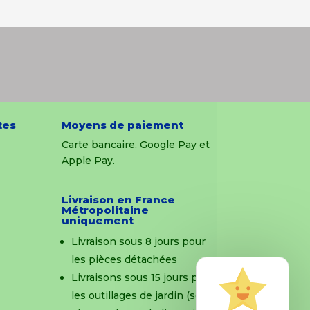
tes
Moyens de paiement
Carte bancaire, Google Pay et
Apple Pay.
Livraison en France
Métropolitaine
uniquement
Livraison sous 8 jours pour
les pièces détachées
Livraisons sous 15 jours pour
les outillages de jardin (sous