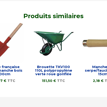
Produits similaires
 française
Brouette TKV100
Manche
anche bois
110L polypropylène
serpe/fauci
100cm
verte roue gonflée
15c
57
€
TTC
151,50
€
TTC
2,18
€