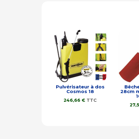
Pulvérisateur à dos
Bêche
Cosmos 18
28cm m
246,66
€
TTC
27,