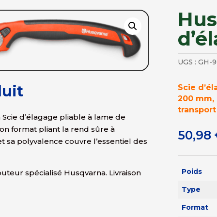
Hus
d’é
UGS :
GH-9
uit
Scie d’é
200 mm, 
transpor
Scie d’élagage pliable à lame de
n format pliant la rend sûre à
50,98
t sa polyvalence couvre l’essentiel des
Poids
teur spécialisé Husqvarna. Livraison
Type
Format