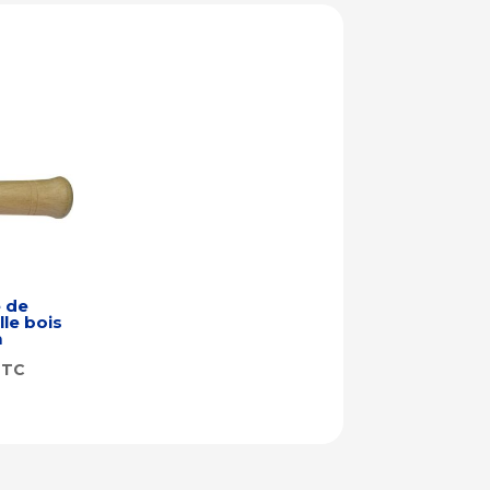
 de
lle bois
m
TTC