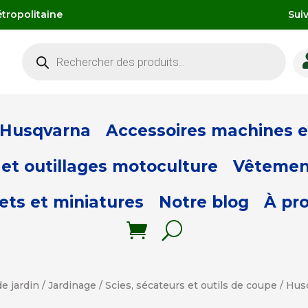
tropolitaine
Sui
Recherche
de
produits
 Husqvarna
Accessoires machines et
et outillages motoculture
Vêtemen
ets et miniatures
Notre blog
À pr
e jardin
/
Jardinage
/
Scies, sécateurs et outils de coupe
/ Husq