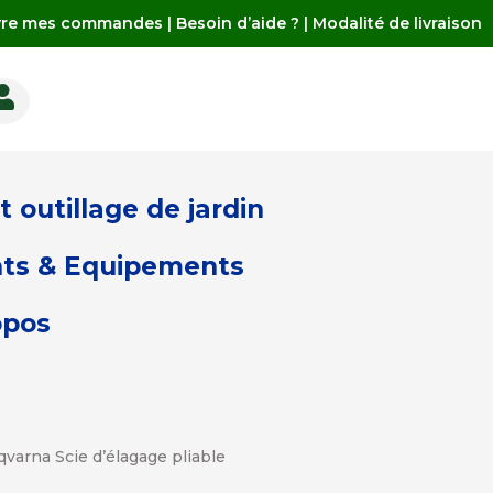
vre mes commandes
|
Besoin d’aide ?
|
Modalité de livraison

 outillage de jardin
ts & Equipements
opos
varna Scie d’élagage pliable