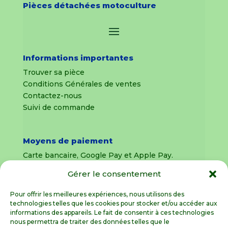
Pièces détachées motoculture
Informations importantes
Trouver sa pièce
Conditions Générales de ventes
Contactez-nous
Suivi de commande
Moyens de paiement
Carte bancaire, Google Pay et Apple Pay.
Gérer le consentement
Livraison en France Métropolitaine
uniquement
Pour offrir les meilleures expériences, nous utilisons des
technologies telles que les cookies pour stocker et/ou accéder aux
Livraison sous 8 jours pour les pièces
informations des appareils. Le fait de consentir à ces technologies
détachées
nous permettra de traiter des données telles que le