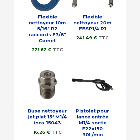
Flexible
Flexible
nettoyeur 10m
nettoyeur 20m
5/16″ R2
FBSP1/4 R1
raccords F3/8″
241,49
€
TTC
Comet
221,62
€
TTC
Buse nettoyeur
Pistolet pour
jet plat 15° M1/4
lance entrée
inox 15043
M1/4 sortie
F22x150
16,26
€
TTC
30L/min