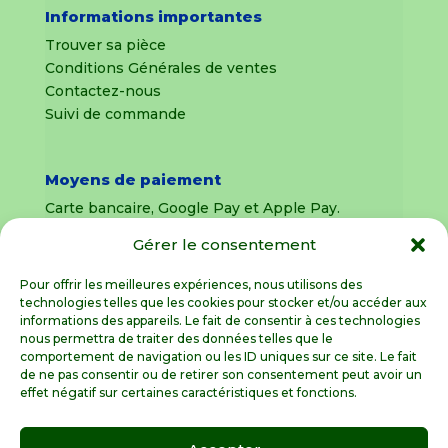
Informations importantes
Trouver sa pièce
Conditions Générales de ventes
Contactez-nous
Suivi de commande
Moyens de paiement
Carte bancaire, Google Pay et Apple Pay.
Gérer le consentement
Livraison en France Métropolitaine
uniquement
Pour offrir les meilleures expériences, nous utilisons des
technologies telles que les cookies pour stocker et/ou accéder aux
Livraison sous 8 jours pour les pièces
informations des appareils. Le fait de consentir à ces technologies
détachées
nous permettra de traiter des données telles que le
comportement de navigation ou les ID uniques sur ce site. Le fait
Livraisons sous 15 jours pour les outillages de
de ne pas consentir ou de retirer son consentement peut avoir un
jardin (sous réserve de stock disponible)
effet négatif sur certaines caractéristiques et fonctions.