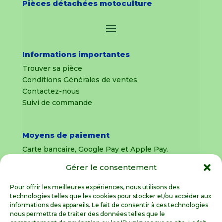
Pièces détachées motoculture
Informations importantes
Trouver sa pièce
Conditions Générales de ventes
Contactez-nous
Suivi de commande
Moyens de paiement
Carte bancaire, Google Pay et Apple Pay.
Gérer le consentement
Livraison en France Métropolitaine
uniquement
Pour offrir les meilleures expériences, nous utilisons des
technologies telles que les cookies pour stocker et/ou accéder aux
Livraison sous 8 jours pour les pièces
informations des appareils. Le fait de consentir à ces technologies
détachées
nous permettra de traiter des données telles que le