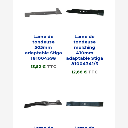
Lame de
Lame de
tondeuse
tondeuse
505mm
mulching
adaptable Stiga
410mm
181004398
adaptable Stiga
81004341/3
13,52
€
TTC
12,66
€
TTC
Lame de
Lame de