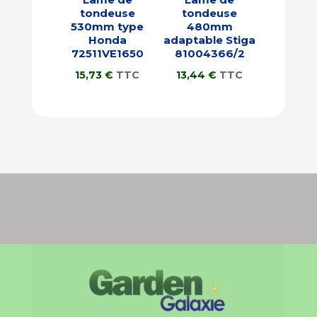
tondeuse
tondeuse
530mm type
480mm
Honda
adaptable Stiga
72511VE1650
81004366/2
15,73
€
TTC
13,44
€
TTC