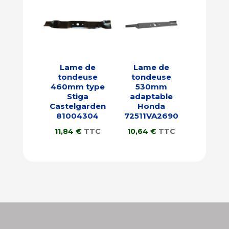
Lame de
Lame de
tondeuse
tondeuse
460mm type
530mm
Stiga
adaptable
Castelgarden
Honda
81004304
72511VA2690
11,84
€
TTC
10,64
€
TTC